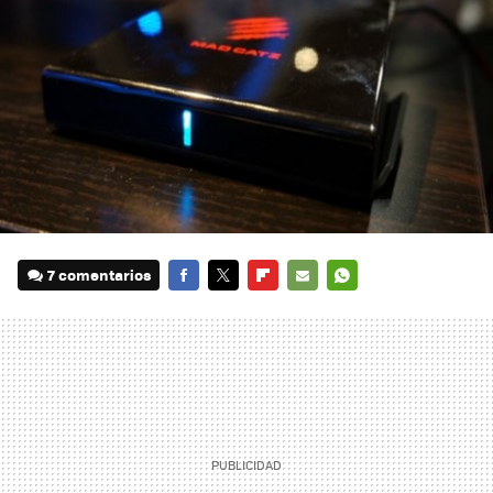
7 comentarios
FACEBOOK
TWITTER
FLIPBOARD
E-
WHATSAPP
MAIL