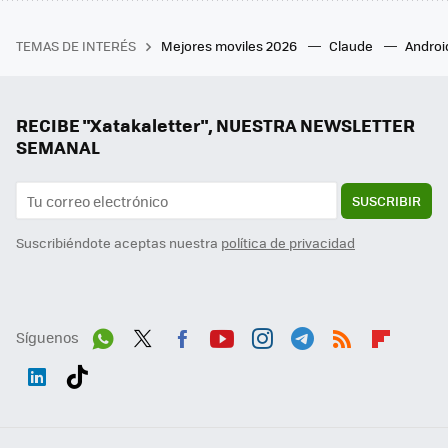
TEMAS DE INTERÉS
Mejores moviles 2026
Claude
Androi
RECIBE "Xatakaletter", NUESTRA NEWSLETTER
SEMANAL
SUSCRIBIR
Suscribiéndote aceptas nuestra
política de privacidad
Síguenos
Wh
Twit
Fac
You
Inst
Tele
RSS
Flip
ats
ter
ebo
tub
agr
gra
boa
Link
Tikt
App
ok
e
am
m
rd
edI
ok