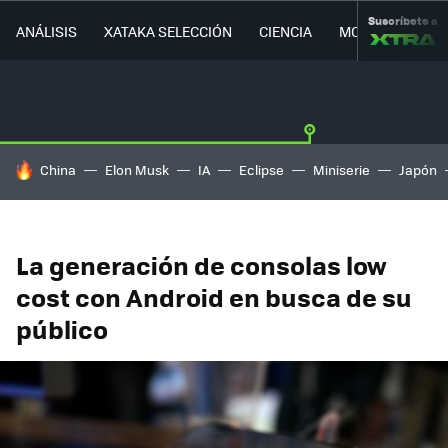
Suscríbete a
ANÁLISIS
XATAKA SELECCIÓN
CIENCIA
MOVILIDAD
HOY SE HABLA DE
China
Elon Musk
IA
Eclipse
Miniserie
Japón
La generación de consolas low
cost con Android en busca de su
público