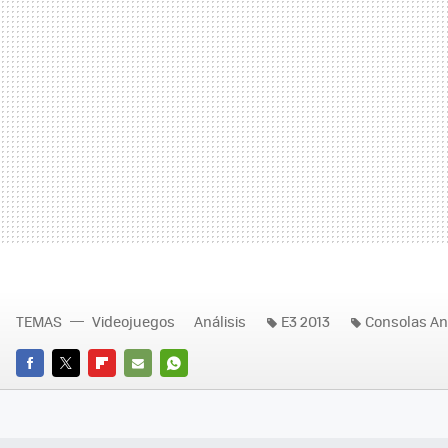
TEMAS
Videojuegos
Análisis
E3 2013
Consolas An
FACEBOOK
TWITTER
FLIPBOARD
E-
WHATSAPP
MAIL