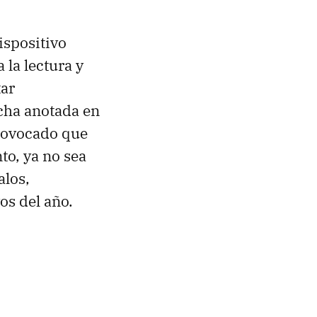
ispositivo
 la lectura y
tar
cha anotada en
provocado que
nto, ya no sea
alos,
os del año.