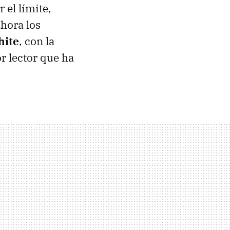
 el límite,
hora los
hite
, con la
or lector que ha