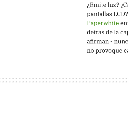
¿Emite luz? ¿C
pantallas LCD
Paperwhite
emi
detrás de la ca
afirman - nunc
no provoque ca