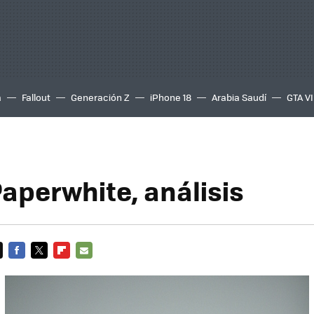
a
Fallout
Generación Z
iPhone 18
Arabia Saudí
GTA VI
Paperwhite, análisis
FACEBOOK
TWITTER
FLIPBOARD
E-
MAIL