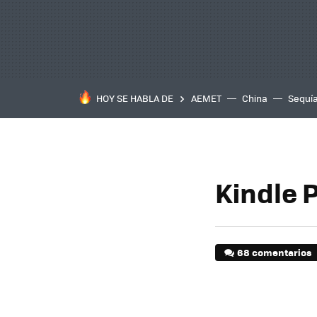
HOY SE HABLA DE
AEMET
China
Sequí
Kindle 
68 comentarios