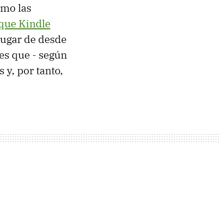
omo las
 que Kindle
 lugar de desde
 es que - según
 y, por tanto,