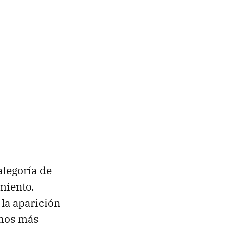
ategoría de
miento.
la aparición
emos más