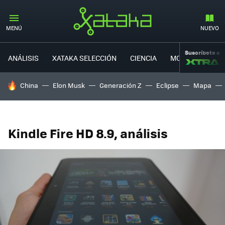
MENÚ
NUEVO
Suscríbete a
ANÁLISIS
XATAKA SELECCIÓN
CIENCIA
MOVILIDAD
HOY SE HABLA DE
China
Elon Musk
Generación Z
Eclipse
Mapa
Kindle Fire HD 8.9, análisis