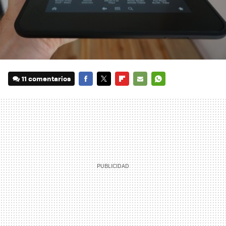
11 comentarios
FACEBOOK
TWITTER
FLIPBOARD
E-
WHATSAPP
MAIL