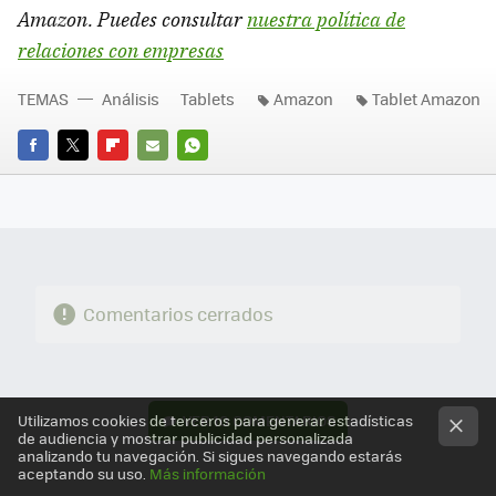
Amazon. Puedes consultar
nuestra política de
relaciones con empresas
TEMAS
Análisis
Tablets
Amazon
Tablet Amazon
FACEBOOK
TWITTER
FLIPBOARD
E-
WHATSAPP
MAIL
Comentarios cerrados
VER
10 COMENTARIOS
Utilizamos cookies de terceros para generar estadísticas
de audiencia y mostrar publicidad personalizada
analizando tu navegación. Si sigues navegando estarás
aceptando su uso.
Más información