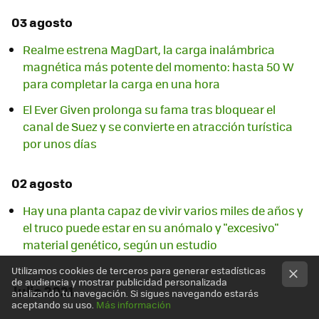
03 agosto
Realme estrena MagDart, la carga inalámbrica
magnética más potente del momento: hasta 50 W
para completar la carga en una hora
El Ever Given prolonga su fama tras bloquear el
canal de Suez y se convierte en atracción turística
por unos días
02 agosto
Hay una planta capaz de vivir varios miles de años y
el truco puede estar en su anómalo y "excesivo"
material genético, según un estudio
Utilizamos cookies de terceros para generar estadísticas
de audiencia y mostrar publicidad personalizada
Julio 2021
analizando tu navegación. Si sigues navegando estarás
aceptando su uso.
Más información