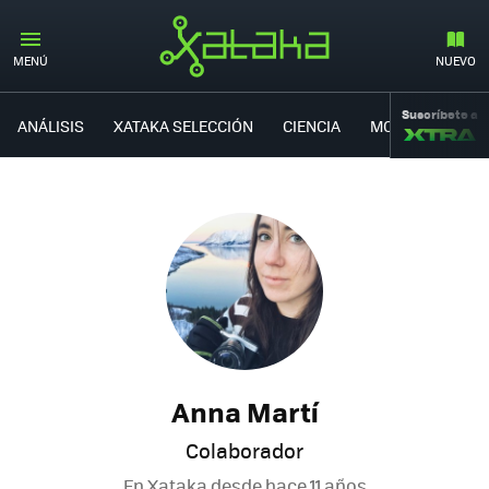
MENÚ
NUEVO
Suscríbete a
ANÁLISIS
XATAKA SELECCIÓN
CIENCIA
MOVILIDAD
Anna Martí
Colaborador
En Xataka desde
hace 11 años