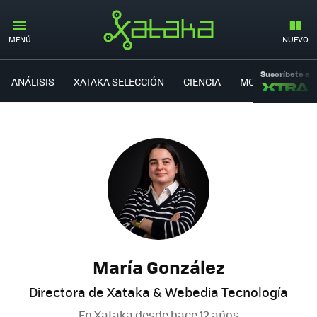
MENÚ
NUEVO
Suscríbete a
ANÁLISIS
XATAKA SELECCIÓN
CIENCIA
MOVILIDAD
María González
Directora de Xataka & Webedia Tecnología
En Xataka desde
hace 12 años