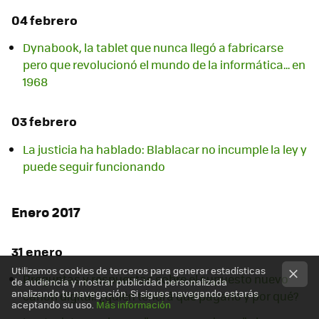
04 febrero
Dynabook, la tablet que nunca llegó a fabricarse
pero que revolucionó el mundo de la informática... en
1968
03 febrero
La justicia ha hablado: Blablacar no incumple la ley y
puede seguir funcionando
Enero 2017
31 enero
Utilizamos cookies de terceros para generar estadísticas
Preguntas y respuestas sobre el supuesto nuevo
de audiencia y mostrar publicidad personalizada
analizando tu navegación. Si sigues navegando estarás
canon digital: ¿quién tendrá que pagarlo y por qué?
aceptando su uso.
Más información