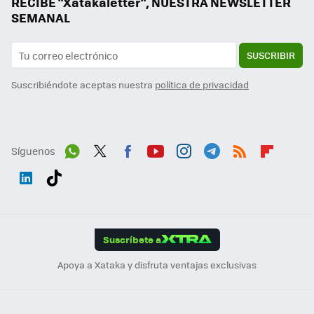
RECIBE "Xatakaletter", NUESTRA NEWSLETTER
SEMANAL
SUSCRIBIR
Suscribiéndote aceptas nuestra
política de privacidad
Síguenos
Wh
Twit
Fac
You
Inst
Tele
RSS
Flip
ats
ter
ebo
tub
agr
gra
boa
Link
Tikt
App
ok
e
am
m
rd
edI
ok
Suscríbete a
n
Apoya a Xataka y disfruta ventajas exclusivas