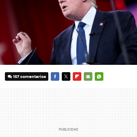
157 comentarios
FACEBOOK
TWITTER
FLIPBOARD
E-
WHATSAPP
MAIL