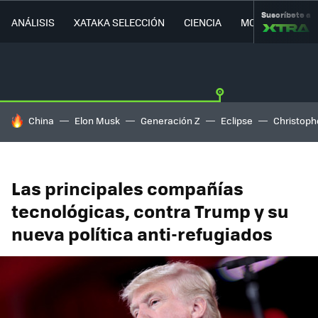
Suscríbete a
ANÁLISIS
XATAKA SELECCIÓN
CIENCIA
MOVILIDAD
HOY SE HABLA DE
China
Elon Musk
Generación Z
Eclipse
Christoph
Las principales compañías
tecnológicas, contra Trump y su
nueva política anti-refugiados