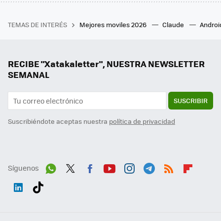
TEMAS DE INTERÉS
Mejores moviles 2026
Claude
Androi
RECIBE "Xatakaletter", NUESTRA NEWSLETTER
SEMANAL
SUSCRIBIR
Suscribiéndote aceptas nuestra
política de privacidad
Síguenos
Wh
Twit
Fac
You
Inst
Tele
RSS
Flip
ats
ter
ebo
tub
agr
gra
boa
Link
Tikt
App
ok
e
am
m
rd
edI
ok