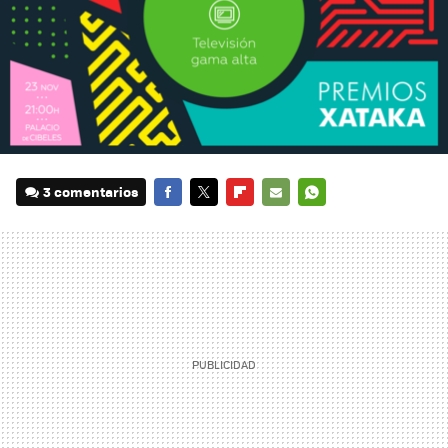
3 comentarios
FACEBOOK
TWITTER
FLIPBOARD
E-
WHATSAPP
MAIL