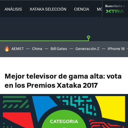
Suscríbete a
ANÁLISIS
XATAKA SELECCIÓN
CIENCIA
MOVILIDAD
HOY SE HABLA DE
AEMET
China
Bill Gates
Generación Z
iPhone 18
Mejor televisor de gama alta: vota
en los Premios Xataka 2017