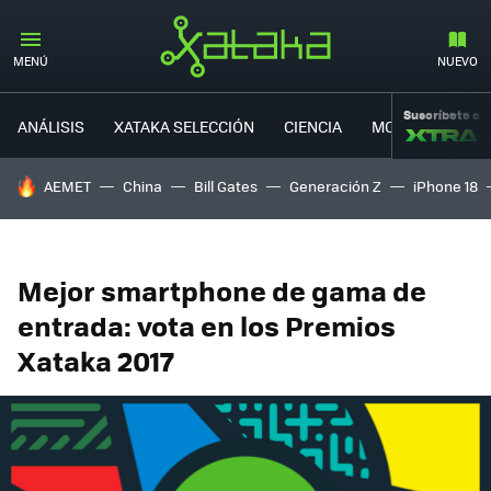
MENÚ
NUEVO
Suscríbete a
ANÁLISIS
XATAKA SELECCIÓN
CIENCIA
MOVILIDAD
HOY SE HABLA DE
AEMET
China
Bill Gates
Generación Z
iPhone 18
Mejor smartphone de gama de
entrada: vota en los Premios
Xataka 2017