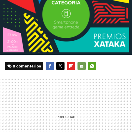
8 comentarios
FACEBOOK
TWITTER
FLIPBOARD
E-
WHATSAPP
MAIL