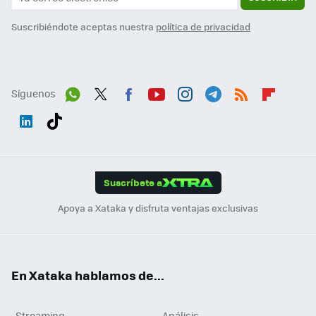
Suscribiéndote aceptas nuestra
política de privacidad
Síguenos
Wh
Twit
Fac
You
Inst
Tele
RSS
Flip
ats
ter
ebo
tub
agr
gra
boa
Link
Tikt
App
ok
e
am
m
rd
edI
ok
Suscríbete a
n
Apoya a Xataka y disfruta ventajas exclusivas
En Xataka hablamos de...
Streaming
Análisis