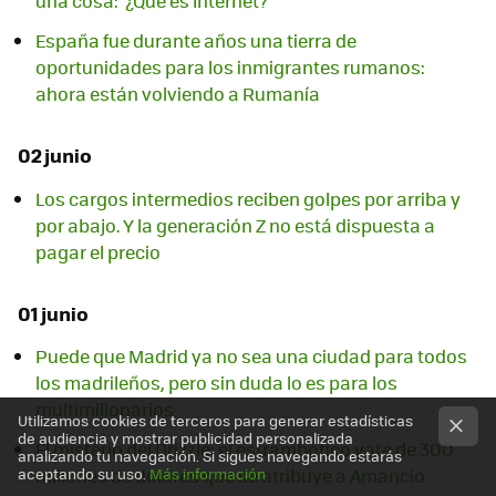
una cosa: "¿Qué es Internet?"
España fue durante años una tierra de
oportunidades para los inmigrantes rumanos:
ahora están volviendo a Rumanía
02 junio
Los cargos intermedios reciben golpes por arriba y
por abajo. Y la generación Z no está dispuesta a
pagar el precio
01 junio
Puede que Madrid ya no sea una ciudad para todos
los madrileños, pero sin duda lo es para los
multimillonarios
Utilizamos cookies de terceros para generar estadísticas
de audiencia y mostrar publicidad personalizada
El misterio del Drizzle: el estrambótico yate de 300
analizando tu navegación. Si sigues navegando estarás
millones de dólares que se atribuye a Amancio
aceptando su uso.
Más información