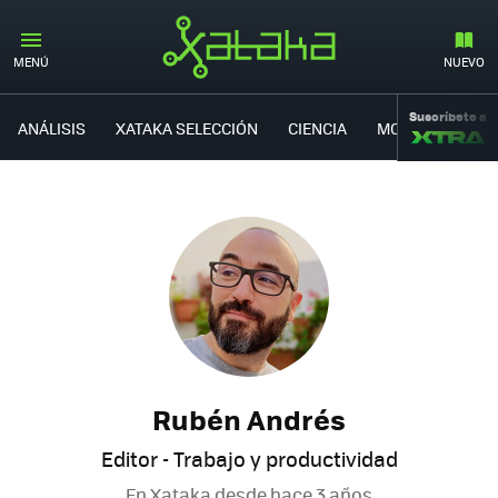
MENÚ
NUEVO
Suscríbete a
ANÁLISIS
XATAKA SELECCIÓN
CIENCIA
MOVILIDAD
Rubén Andrés
Editor - Trabajo y productividad
En Xataka desde
hace 3 años