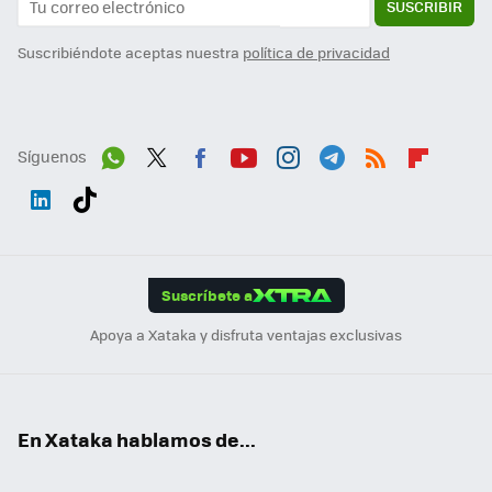
SUSCRIBIR
Suscribiéndote aceptas nuestra
política de privacidad
Síguenos
Wh
Twit
Fac
You
Inst
Tele
RSS
Flip
ats
ter
ebo
tub
agr
gra
boa
Link
Tikt
App
ok
e
am
m
rd
edI
ok
Suscríbete a
n
Apoya a Xataka y disfruta ventajas exclusivas
En Xataka hablamos de...