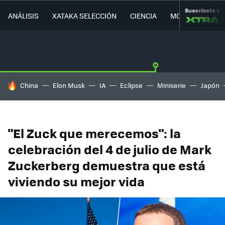
Suscríbete a
ANÁLISIS
XATAKA SELECCIÓN
CIENCIA
MOVILIDAD
HOY SE HABLA DE
China
Elon Musk
IA
Eclipse
Miniserie
Japón
"El Zuck que merecemos": la
celebración del 4 de julio de Mark
Zuckerberg demuestra que está
viviendo su mejor vida