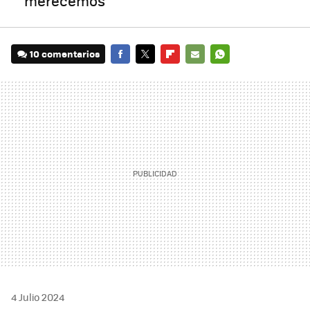
merecemos"
10 comentarios
FACEBOOK
TWITTER
FLIPBOARD
E-
WHATSAPP
MAIL
4 Julio 2024