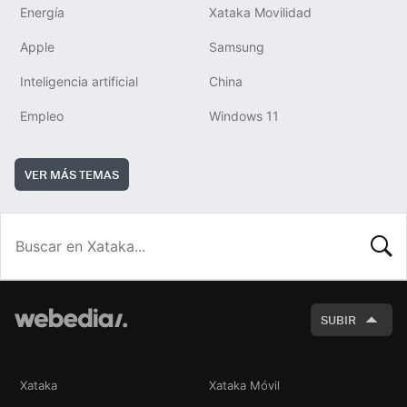
Energía
Xataka Movilidad
Apple
Samsung
Inteligencia artificial
China
Empleo
Windows 11
VER MÁS TEMAS
BUSCA
SUBIR
Xataka
Xataka Móvil