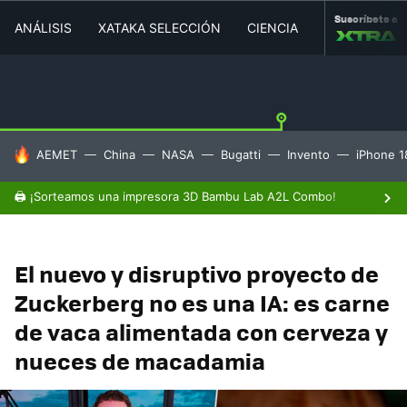
Suscríbete a
ANÁLISIS
XATAKA SELECCIÓN
CIENCIA
MOVILIDAD
HOY SE HABLA DE
AEMET
China
NASA
Bugatti
Invento
iPhone 1
🖨️ ¡Sorteamos una impresora 3D Bambu Lab A2L Combo!
El nuevo y disruptivo proyecto de
Zuckerberg no es una IA: es carne
de vaca alimentada con cerveza y
nueces de macadamia