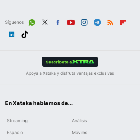
Síguenos
Wh
Twit
Fac
You
Inst
Tele
RSS
Flip
ats
ter
ebo
tub
agr
gra
boa
Link
Tikt
App
ok
e
am
m
rd
edIn
ok
Suscríbete a
Apoya a Xataka y disfruta ventajas exclusivas
En Xataka hablamos de...
Streaming
Análisis
Espacio
Móviles