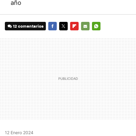
año
12 comentarios
FACEBOOK
TWITTER
FLIPBOARD
E-
WHATSAPP
MAIL
12 Enero 2024