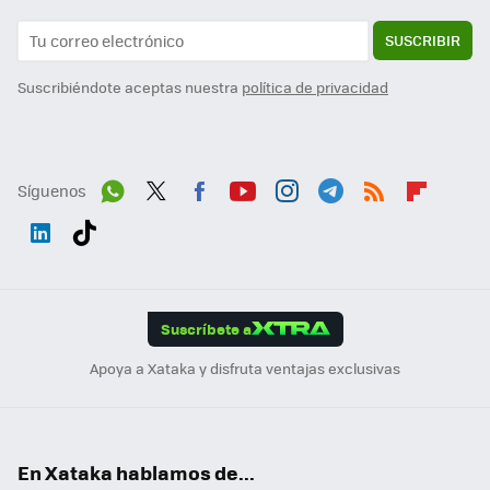
SUSCRIBIR
Suscribiéndote aceptas nuestra
política de privacidad
Síguenos
Wh
Twit
Fac
You
Inst
Tele
RSS
Flip
ats
ter
ebo
tub
agr
gra
boa
Link
Tikt
App
ok
e
am
m
rd
edI
ok
Suscríbete a
n
Apoya a Xataka y disfruta ventajas exclusivas
En Xataka hablamos de...