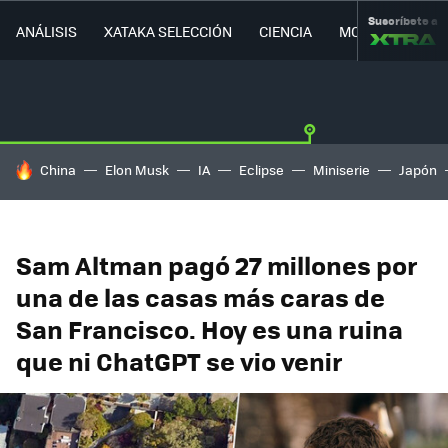
Suscríbete a
ANÁLISIS
XATAKA SELECCIÓN
CIENCIA
MOVILIDAD
HOY SE HABLA DE
China
Elon Musk
IA
Eclipse
Miniserie
Japón
Sam Altman pagó 27 millones por
una de las casas más caras de
San Francisco. Hoy es una ruina
que ni ChatGPT se vio venir