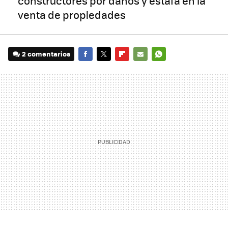
constructores por daños y estafa en la
venta de propiedades
2 comentarios
FACEBOOK
TWITTER
FLIPBOARD
E-
WHATSAPP
MAIL