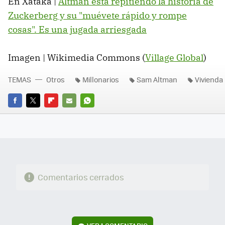
En Xataka |
Altman está repitiendo la historia de
Zuckerberg y su "muévete rápido y rompe
cosas". Es una jugada arriesgada
Imagen | Wikimedia Commons (
Village Global
)
TEMAS
Otros
Millonarios
Sam Altman
Vivienda
FACEBOOK
TWITTER
FLIPBOARD
E-
WHATSAPP
MAIL
Comentarios cerrados