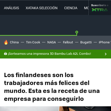
Suscríbete a
ANÁLISIS
XATAKA SELECCIÓN
CIENCIA
MOVILIDAD
HOY SE HABLA DE
China
Tim Cook
NASA
Fallout
Bugatti
iPhone 
🖨️ ¡Sorteamos una impresora 3D Bambu Lab A2L Combo!
Los finlandeses son los
trabajadores más felices del
mundo. Esta es la receta de una
empresa para conseguirlo