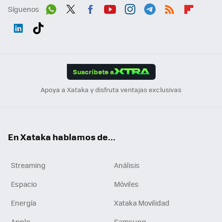
Síguenos
Wh
Twit
Fac
You
Inst
Tele
RSS
Flip
ats
ter
ebo
tub
agr
gra
boa
Link
Tikt
App
ok
e
am
m
rd
edI
ok
Suscríbete a
n
Apoya a Xataka y disfruta ventajas exclusivas
En Xataka hablamos de...
Streaming
Análisis
Espacio
Móviles
Energía
Xataka Movilidad
Apple
Samsung