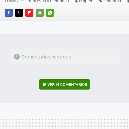
TEMAS
Empresas y economía
Empleo
Finlandia
FACEBOOK
TWITTER
FLIPBOARD
E-
WHATSAPP
MAIL
Comentarios cerrados
VER
14 COMENTARIOS