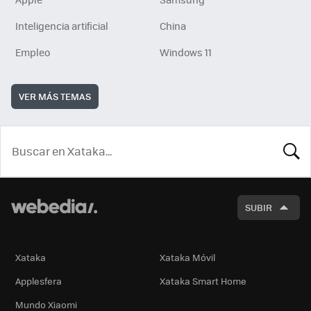
Inteligencia artificial
China
Empleo
Windows 11
VER MÁS TEMAS
BUSCA
SUBIR
Xataka
Xataka Móvil
Applesfera
Xataka Smart Home
Mundo Xiaomi