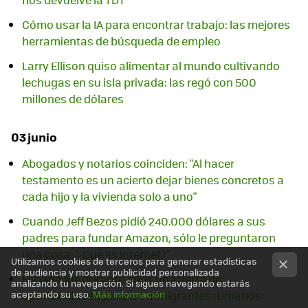
Cómo usar la IA para encontrar trabajo: las mejores
herramientas de búsqueda de empleo
Larry Ellison quiso alimentar al mundo cultivando
lechugas en su isla privada: las regó con 500
millones de dólares
03 junio
Abogados y notarios coinciden: "Al hacer
testamento es un acierto dejar bienes concretos a
cada hijo y la vivienda solo a uno"
Cuando Jeff Bezos pidió 240.000 dólares a sus
padres para fundar Amazon, sólo le preguntaron
una cosa: "¿Qué es Internet?"
Utilizamos cookies de terceros para generar estadísticas
de audiencia y mostrar publicidad personalizada
España fue durante años una tierra de
analizando tu navegación. Si sigues navegando estarás
oportunidades para los inmigrantes rumanos:
aceptando su uso.
Más información