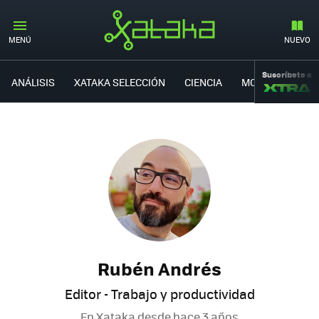
MENÚ
NUEVO
Suscríbete a
ANÁLISIS
XATAKA SELECCIÓN
CIENCIA
MOVILIDAD
Rubén Andrés
Editor - Trabajo y productividad
En Xataka desde
hace 3 años