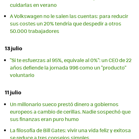
cuidarlas en verano
A Volkswagen no le salen las cuentas: para reducir
sus costes un 20% tendría que despedir a otros
50.000 trabajadores
13 julio
"Si te esfuerzas al 95%, equivale al 0%": un CEO de 22
años defiende la jornada 996 como un "producto"
voluntario
11 julio
Un millonario sueco prestó dinero a gobiernos
europeos a cambio de cerillas. Nadie sospechó que
sus finanzas eran puro humo
La filosofía de Bill Gates: vivir una vida feliz y exitosa
se reduce a tres consejos simples