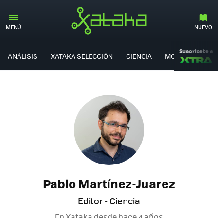
MENÚ
NUEVO
Suscríbete a
ANÁLISIS
XATAKA SELECCIÓN
CIENCIA
MOVILIDAD
Pablo Martínez-Juarez
Editor - Ciencia
En Xataka desde
hace 4 años