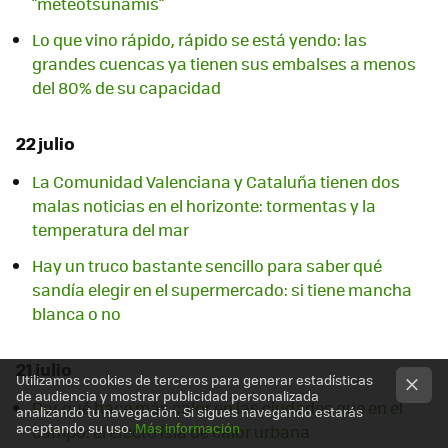
"meteotsunamis"
Lo que vino rápido, rápido se está yendo: las
grandes cuencas ya tienen sus embalses a menos
del 80% de su capacidad
22 julio
La Comunidad Valenciana y Cataluña tienen dos
malas noticias en el horizonte: tormentas y la
temperatura del mar
Hay un truco bastante sencillo para saber qué
sandía elegir en el supermercado: si tiene mancha
blanca o no
21 julio
Utilizamos cookies de terceros para generar estadísticas
de audiencia y mostrar publicidad personalizada
Por qué hace más calor en las ciudades que en el
analizando tu navegación. Si sigues navegando estarás
aceptando su uso.
Más información
campo: el efecto isla de calor urbana