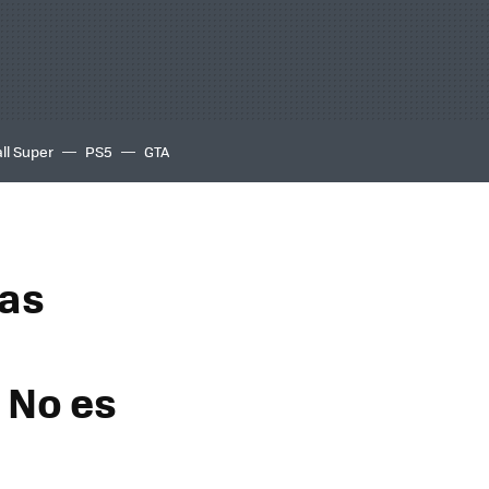
ll Super
PS5
GTA
ías
. No es