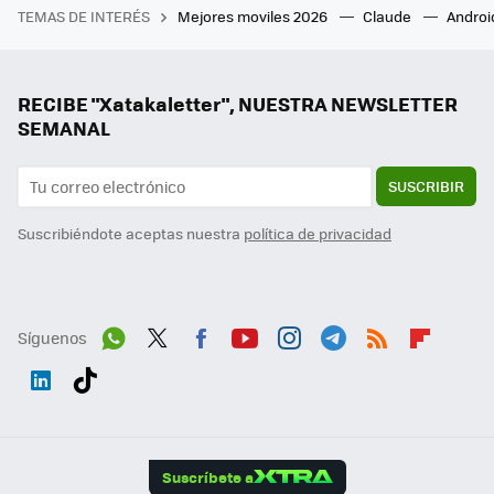
TEMAS DE INTERÉS
Mejores moviles 2026
Claude
Androi
RECIBE "Xatakaletter", NUESTRA NEWSLETTER
SEMANAL
SUSCRIBIR
Suscribiéndote aceptas nuestra
política de privacidad
Síguenos
Wh
Twit
Fac
You
Inst
Tele
RSS
Flip
ats
ter
ebo
tub
agr
gra
boa
Link
Tikt
App
ok
e
am
m
rd
edI
ok
Suscríbete a
n