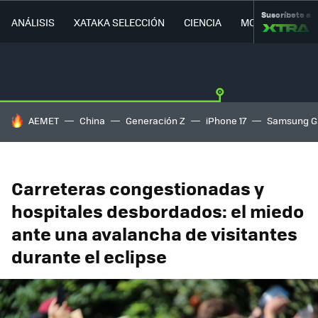
Suscríbete a
ANÁLISIS
XATAKA SELECCIÓN
CIENCIA
MOVILIDAD
HOY SE HABLA DE
AEMET
China
Generación Z
iPhone 17
Samsung G
Carreteras congestionadas y
hospitales desbordados: el miedo
ante una avalancha de visitantes
durante el eclipse