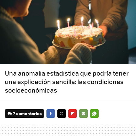
Una anomalía estadística que podría tener
una explicación sencilla: las condiciones
socioeconómicas
7 comentarios
FACEBOOK
TWITTER
FLIPBOARD
E-
WHATSAPP
MAIL