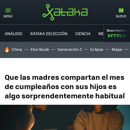
MENÚ
NUEVO
Suscríbete a
ANÁLISIS
XATAKA SELECCIÓN
CIENCIA
MOVILIDAD
HOY SE HABLA DE
China
Elon Musk
Generación Z
Eclipse
Mapa
Que las madres compartan el mes
de cumpleaños con sus hijos es
algo sorprendentemente habitual