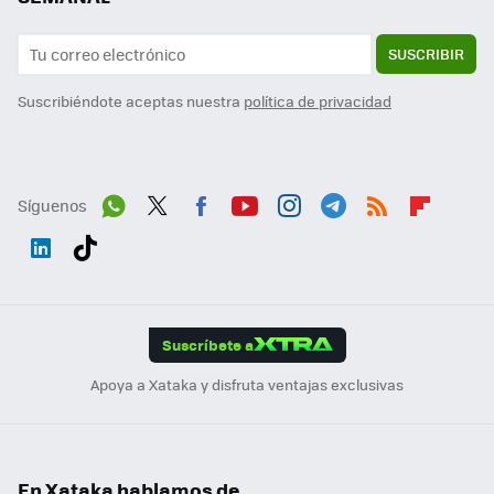
SUSCRIBIR
Suscribiéndote aceptas nuestra
política de privacidad
Síguenos
Wh
Twit
Fac
You
Inst
Tele
RSS
Flip
ats
ter
ebo
tub
agr
gra
boa
Link
Tikt
App
ok
e
am
m
rd
edI
ok
Suscríbete a
n
Apoya a Xataka y disfruta ventajas exclusivas
En Xataka hablamos de...