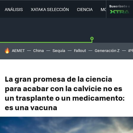
Suscríbete a
ANÁLISIS
XATAKA SELECCIÓN
CIENCIA
MOVILIDAD
HOY SE HABLA DE
AEMET
China
Sequía
Fallout
Generación Z
iP
La gran promesa de la ciencia
para acabar con la calvicie no es
un trasplante o un medicamento:
es una vacuna