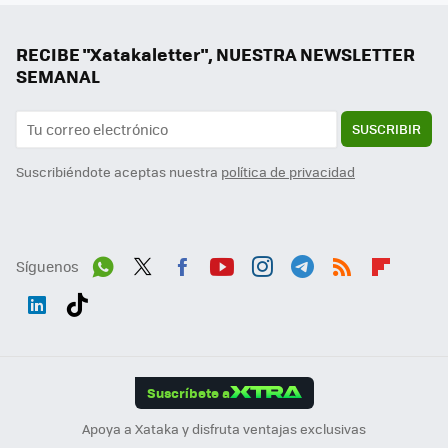
RECIBE "Xatakaletter", NUESTRA NEWSLETTER
SEMANAL
SUSCRIBIR
Suscribiéndote aceptas nuestra
política de privacidad
Síguenos
Wh
Twit
Fac
You
Inst
Tele
RSS
Flip
ats
ter
ebo
tub
agr
gra
boa
Link
Tikt
App
ok
e
am
m
rd
edI
ok
Suscríbete a
n
Apoya a Xataka y disfruta ventajas exclusivas