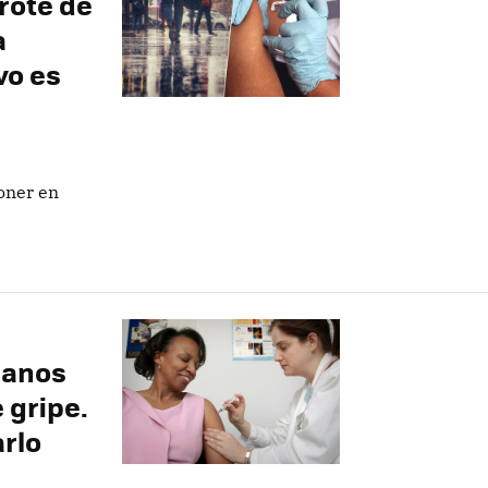
rote de
a
vo es
poner en
ianos
 gripe.
rlo