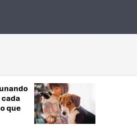
cunando
s cada
do que