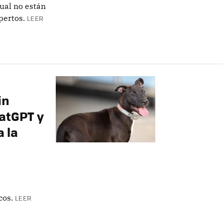
ual no están
pertos.
LEER
in
atGPT y
 la
cos.
LEER