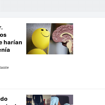
.
los
e harían
enía
tante
ndo