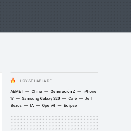
HOY SE HABLA DE
AEMET
China
Generación Z
iPhone
17
Samsung Galaxy S26
Café
Jeff
Bezos
IA
OpenAI
Eclipse