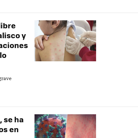
libre
alisco y
aciones
lo
grave
, se ha
os en