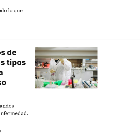
do lo que
os de
s tipos
a
so
randes
 enfermedad.
O