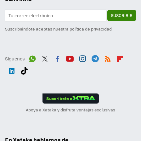
SUSCRIBIR
Suscribiéndote aceptas nuestra
política de privacidad
Síguenos
Wh
Twit
Fac
You
Inst
Tele
RSS
Flip
ats
ter
ebo
tub
agr
gra
boa
Link
Tikt
App
ok
e
am
m
rd
edI
ok
Suscríbete a
n
Apoya a Xataka y disfruta ventajas exclusivas
En Xataka hablamos de...