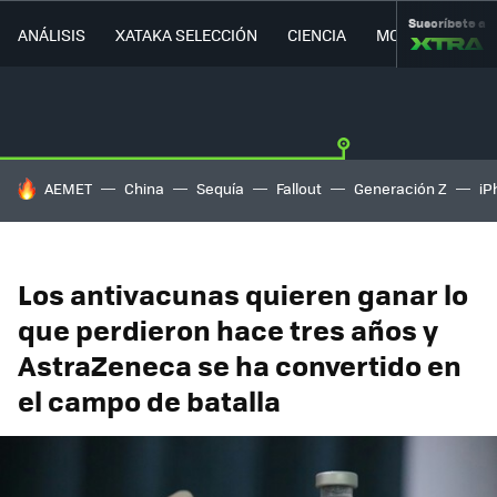
Suscríbete a
ANÁLISIS
XATAKA SELECCIÓN
CIENCIA
MOVILIDAD
HOY SE HABLA DE
AEMET
China
Sequía
Fallout
Generación Z
iP
Los antivacunas quieren ganar lo
que perdieron hace tres años y
AstraZeneca se ha convertido en
el campo de batalla