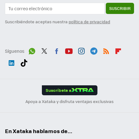
SUSCRIBIR
Suscribiéndote aceptas nuestra
política de privacidad
Síguenos
Wh
Twit
Fac
You
Inst
Tele
RSS
Flip
ats
ter
ebo
tub
agr
gra
boa
Link
Tikt
App
ok
e
am
m
rd
edI
ok
Suscríbete a
n
Apoya a Xataka y disfruta ventajas exclusivas
En Xataka hablamos de...