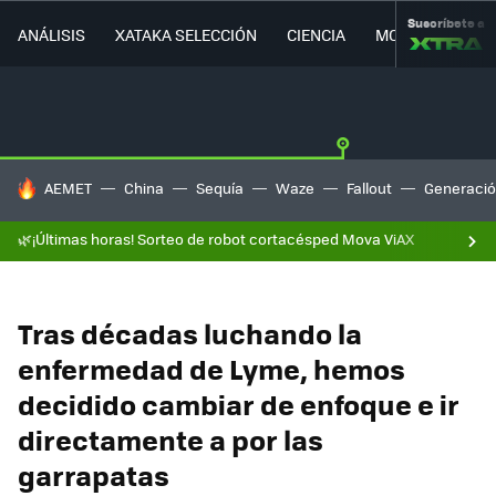
Suscríbete a
ANÁLISIS
XATAKA SELECCIÓN
CIENCIA
MOVILIDAD
HOY SE HABLA DE
AEMET
China
Sequía
Waze
Fallout
Generació
🌿¡Últimas horas! Sorteo de robot cortacésped Mova ViAX
Tras décadas luchando la
enfermedad de Lyme, hemos
decidido cambiar de enfoque e ir
directamente a por las
garrapatas