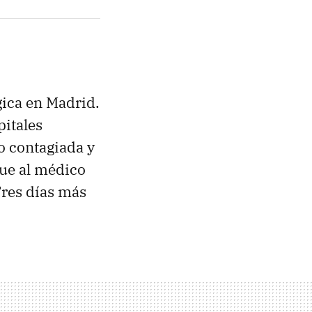
ica en Madrid.
pitales
o contagiada y
fue al médico
Tres días más