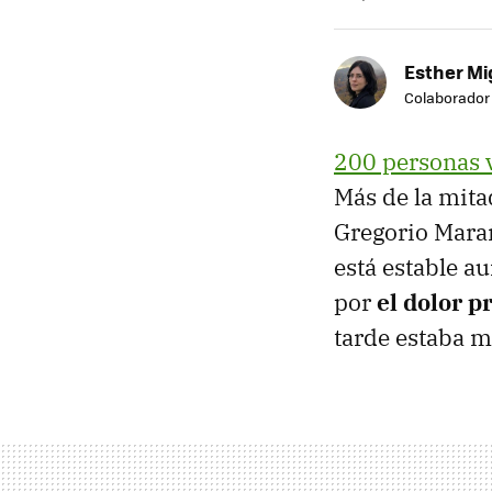
Esther Mi
Colaborador
200 personas v
Más de la mita
Gregorio Marañ
está estable a
por
el dolor p
tarde estaba m