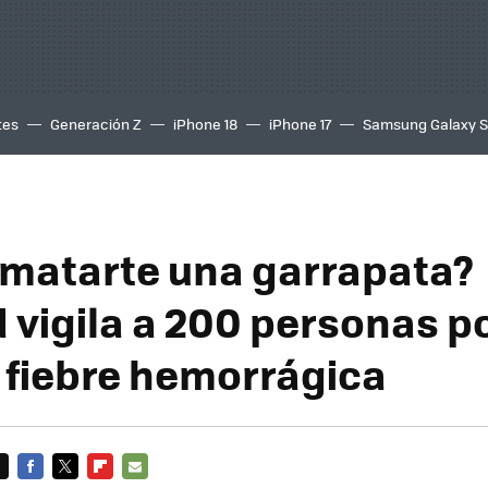
tes
Generación Z
iPhone 18
iPhone 17
Samsung Galaxy 
matarte una garrapata?
 vigila a 200 personas p
 fiebre hemorrágica