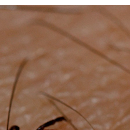
FACEBOOK
TWITTER
FLIPBOARD
E-
MAIL