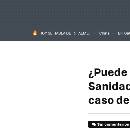
HOY SE HABLA DE
AEMET
China
Bill Ga
¿Puede 
Sanidad
caso de
Sin comentarios