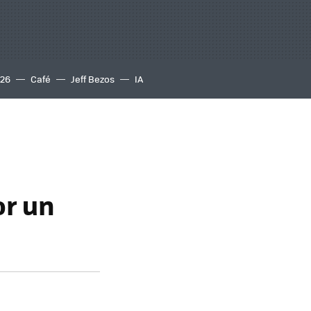
S26
Café
Jeff Bezos
IA
or un