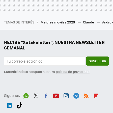
TEMAS DE INTERÉS
Mejores moviles 2026
Claude
Androi
RECIBE "Xatakaletter", NUESTRA NEWSLETTER
SEMANAL
SUSCRIBIR
Suscribiéndote aceptas nuestra
política de privacidad
Síguenos
Wh
Twit
Fac
You
Inst
Tele
RSS
Flip
ats
ter
ebo
tub
agr
gra
boa
Link
Tikt