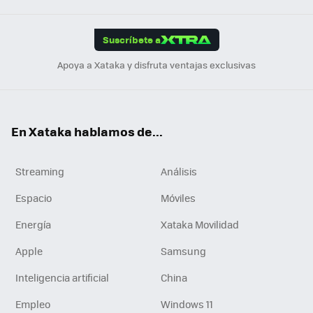
App
ok
e
am
m
rd
edI
ok
Suscríbete a
n
Apoya a Xataka y disfruta ventajas exclusivas
En Xataka hablamos de...
Streaming
Análisis
Espacio
Móviles
Energía
Xataka Movilidad
Apple
Samsung
Inteligencia artificial
China
Empleo
Windows 11