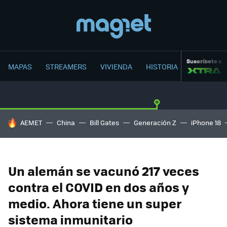
Suscríbete a
MAPAS
STREAMERS
VIVIENDA
HISTORIA
HOY SE HABLA DE
AEMET
China
Bill Gates
Generación Z
iPhone 18
Un alemán se vacunó 217 veces
contra el COVID en dos años y
medio. Ahora tiene un super
sistema inmunitario