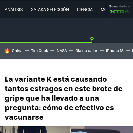
Suscríbete a
ANÁLISIS
XATAKA SELECCIÓN
CIENCIA
MOVILIDAD
HOY SE HABLA DE
China
Tim Cook
NASA
Ola de calor
iPhone 18
La variante K está causando
tantos estragos en este brote de
gripe que ha llevado a una
pregunta: cómo de efectivo es
vacunarse