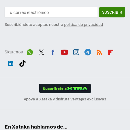
SUSCRIBIR
Suscribiéndote aceptas nuestra
política de privacidad
Síguenos
Wh
Twit
Fac
You
Inst
Tele
RSS
Flip
ats
ter
ebo
tub
agr
gra
boa
Link
Tikt
App
ok
e
am
m
rd
edI
ok
Suscríbete a
n
Apoya a Xataka y disfruta ventajas exclusivas
En Xataka hablamos de...