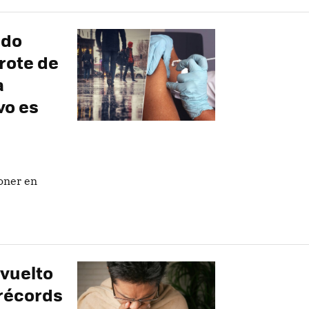
ndo
rote de
a
vo es
poner en
 vuelto
 récords