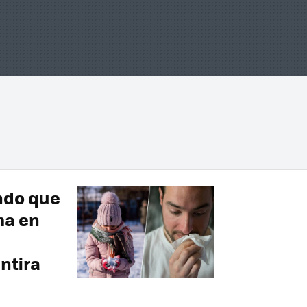
ndo que
ma en
ntira