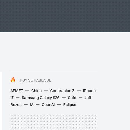
HOY SE HABLA DE
AEMET
China
Generación Z
iPhone
17
Samsung Galaxy S26
Café
Jeff
Bezos
IA
OpenAI
Eclipse