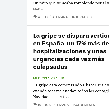
Un mito que se acaba rompiendo por si s
MÁS »
COMENTARIOS
4
JOSÉ A. LIZANA
HACE 7 MESES
La gripe se dispara verti
en España: un 17% más de
hospitalizaciones y unas
urgencias cada vez más
colapsadas
MEDICINA Y SALUD
La gripe está comenzando a hacer sus es
cuando todavía quedan todos los contagi
Navidad.
LEER MÁS »
COMENTARIOS
15
JOSÉ A. LIZANA
HACE 8 MESES