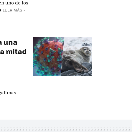
n uno de los
a
LEER MÁS »
a una
la mitad
gallinas
»