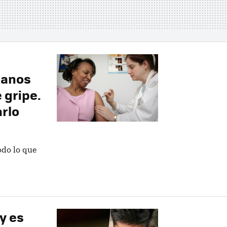
ianos
 gripe.
rlo
do lo que
y es