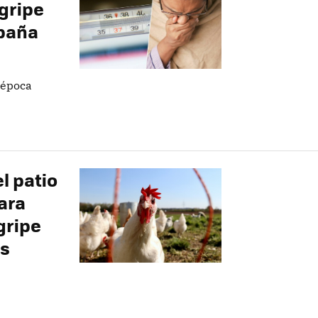
 gripe
spaña
a época
l patio
ara
gripe
as