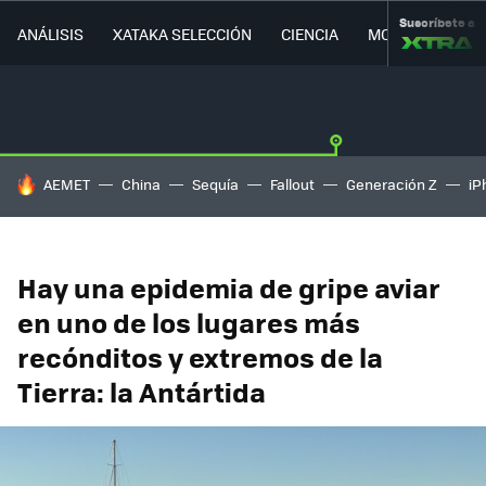
Suscríbete a
ANÁLISIS
XATAKA SELECCIÓN
CIENCIA
MOVILIDAD
HOY SE HABLA DE
AEMET
China
Sequía
Fallout
Generación Z
iP
Hay una epidemia de gripe aviar
en uno de los lugares más
recónditos y extremos de la
Tierra: la Antártida