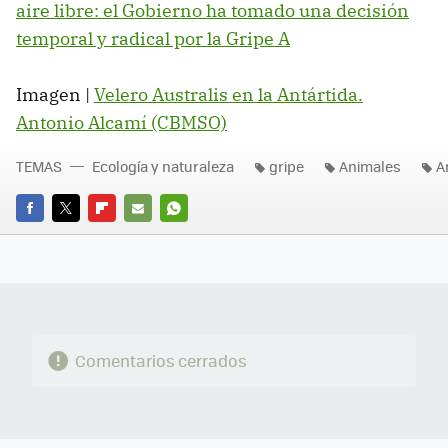
aire libre: el Gobierno ha tomado una decisión
temporal y radical por la Gripe A
Imagen |
Velero Australis en la Antártida.
Antonio Alcamí (CBMSO)
TEMAS
Ecología y naturaleza
gripe
Animales
A
FACEBOOK
TWITTER
FLIPBOARD
E-
WHATSAPP
MAIL
Comentarios cerrados