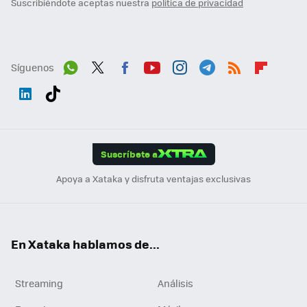
Suscribiéndote aceptas nuestra
política de privacidad
Síguenos
Wh
Twit
Fac
You
Inst
Tele
RSS
Flip
ats
ter
ebo
tub
agr
gra
boa
Link
Tikt
App
ok
e
am
m
rd
edI
ok
Suscríbete a
n
Apoya a Xataka y disfruta ventajas exclusivas
En Xataka hablamos de...
Streaming
Análisis