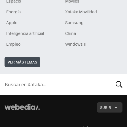
Espacio
Móviles
Energía
Xataka Movilidad
Apple
Samsung
Inteligencia artificial
China
Empleo
Windows 11
VER MÁS TEMAS
BUSCA
SUBIR