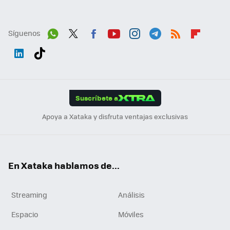
Síguenos
Wh
Twit
Fac
You
Inst
Tele
RSS
Flip
ats
ter
ebo
tub
agr
gra
boa
Link
Tikt
App
ok
e
am
m
rd
edI
ok
Suscríbete a
n
Apoya a Xataka y disfruta ventajas exclusivas
En Xataka hablamos de...
Streaming
Análisis
Espacio
Móviles