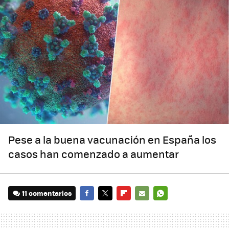
Pese a la buena vacunación en España los
casos han comenzado a aumentar
11 comentarios
FACEBOOK
TWITTER
FLIPBOARD
E-
WHATSAPP
MAIL