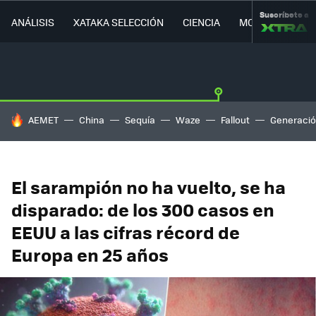
Suscríbete a
ANÁLISIS
XATAKA SELECCIÓN
CIENCIA
MOVILIDAD
HOY SE HABLA DE
AEMET
China
Sequía
Waze
Fallout
Generació
El sarampión no ha vuelto, se ha
disparado: de los 300 casos en
EEUU a las cifras récord de
Europa en 25 años