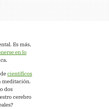
ental. Es más,
onerse en lo
ica.
a de
científicos
a meditación.
ro dos
estro cerebro
eales?