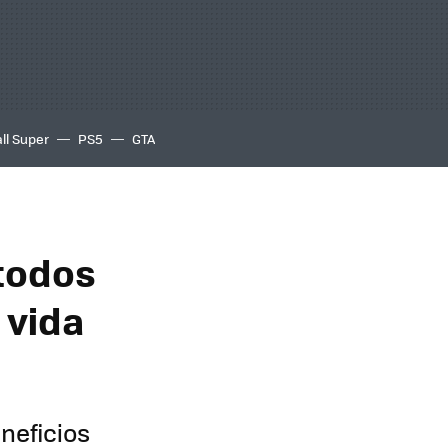
ll Super
PS5
GTA
todos
 vida
neficios