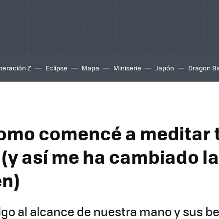
neración Z
Eclipse
Mapa
Miniserie
Japón
Dragon Ba
como comencé a meditar 
 (y así me ha cambiado la
en)
lgo al alcance de nuestra mano y sus be