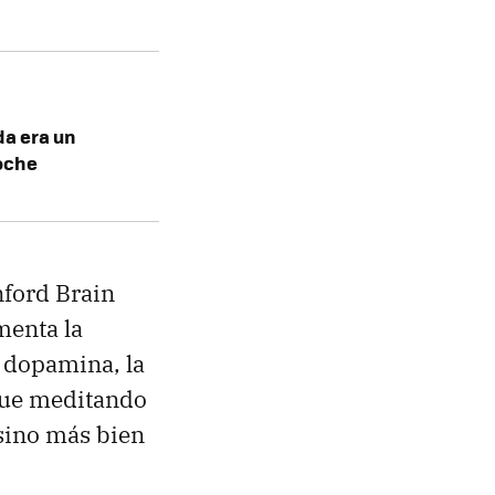
da era un
noche
nford Brain
menta la
 dopamina, la
que meditando
 sino más bien