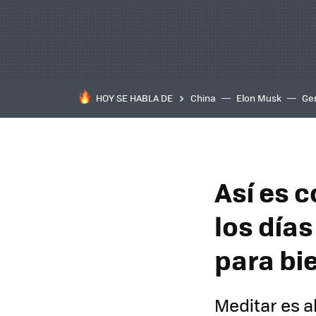
HOY SE HABLA DE
China
Elon Musk
Ge
Así es 
los días
para bi
Meditar es a