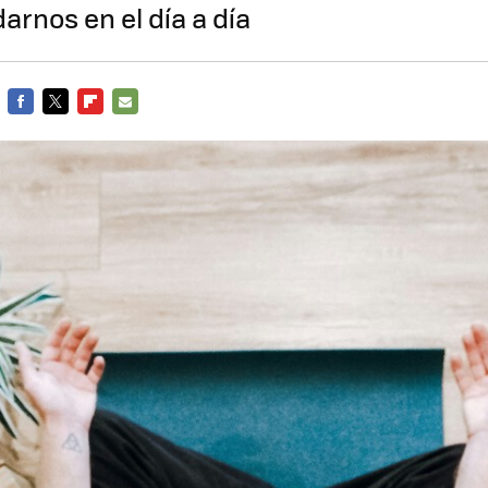
rnos en el día a día
FACEBOOK
TWITTER
FLIPBOARD
E-
MAIL