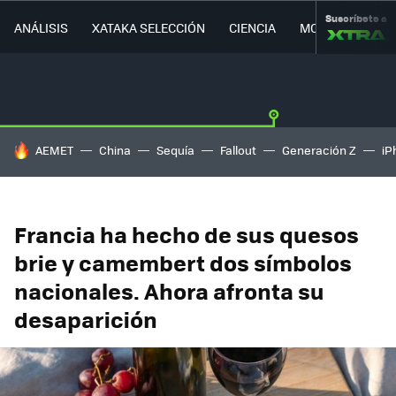
Suscríbete a
ANÁLISIS
XATAKA SELECCIÓN
CIENCIA
MOVILIDAD
HOY SE HABLA DE
AEMET
China
Sequía
Fallout
Generación Z
iP
Francia ha hecho de sus quesos
brie y camembert dos símbolos
nacionales. Ahora afronta su
desaparición