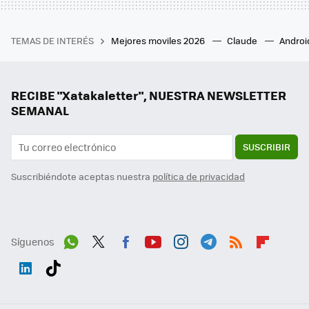
TEMAS DE INTERÉS
Mejores moviles 2026
Claude
Androi
RECIBE "Xatakaletter", NUESTRA NEWSLETTER
SEMANAL
SUSCRIBIR
Suscribiéndote aceptas nuestra
política de privacidad
Síguenos
Wh
Twit
Fac
You
Inst
Tele
RSS
Flip
ats
ter
ebo
tub
agr
gra
boa
Link
Tikt
App
ok
e
am
m
rd