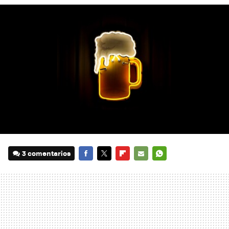
3 comentarios
FACEBOOK
TWITTER
FLIPBOARD
E-
WHATSAPP
MAIL