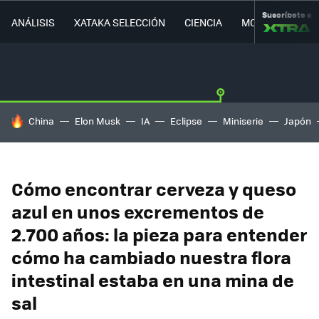
Suscríbete a
ANÁLISIS
XATAKA SELECCIÓN
CIENCIA
MOVILIDAD
HOY SE HABLA DE
China
Elon Musk
IA
Eclipse
Miniserie
Japón
Cómo encontrar cerveza y queso
azul en unos excrementos de
2.700 años: la pieza para entender
cómo ha cambiado nuestra flora
intestinal estaba en una mina de
sal