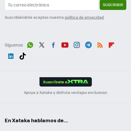
SUSCRIBIR
Suscribiéndote aceptas nuestra
política de privacidad
Síguenos
Wh
Twit
Fac
You
Inst
Tele
RSS
Flip
ats
ter
ebo
tub
agr
gra
boa
Link
Tikt
App
ok
e
am
m
rd
edI
ok
Suscríbete a
n
Apoya a Xataka y disfruta ventajas exclusivas
En Xataka hablamos de...