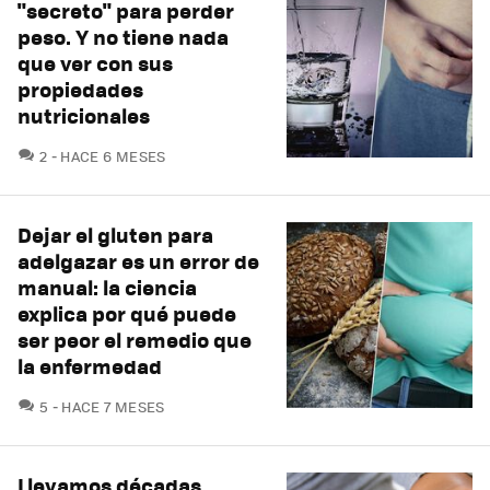
"secreto" para perder
peso. Y no tiene nada
que ver con sus
propiedades
nutricionales
COMENTARIOS
2
HACE 6 MESES
Dejar el gluten para
adelgazar es un error de
manual: la ciencia
explica por qué puede
ser peor el remedio que
la enfermedad
COMENTARIOS
5
HACE 7 MESES
Llevamos décadas