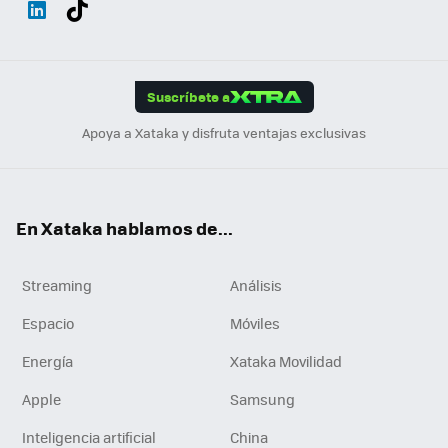
ats
ter
ebo
tub
agr
gra
boa
Link
Tikt
App
ok
e
am
m
rd
edI
ok
Suscríbete a
n
Apoya a Xataka y disfruta ventajas exclusivas
En Xataka hablamos de...
Streaming
Análisis
Espacio
Móviles
Energía
Xataka Movilidad
Apple
Samsung
Inteligencia artificial
China