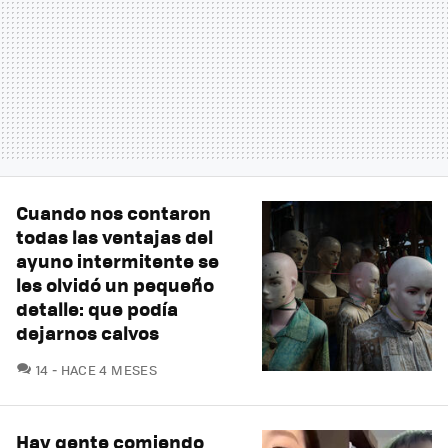
Cuando nos contaron
todas las ventajas del
ayuno intermitente se
les olvidó un pequeño
detalle: que podía
dejarnos calvos
COMENTARIOS
14
HACE 4 MESES
Hay gente comiendo