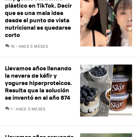
plástico en TikTok. Decir
que es una mala idea
desde el punto de vista
nutricional es quedarse
corto
COMENTARIOS
15
HACE 5 MESES
Llevamos años llenando
la nevera de kéfir y
yogures hiperproteicos.
Resulta que la solución
se inventó en el año 874
COMENTARIOS
1
HACE 5 MESES
Llevamos años creyendo