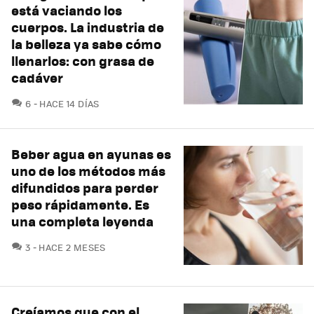
está vaciando los
cuerpos. La industria de
la belleza ya sabe cómo
llenarlos: con grasa de
cadáver
COMENTARIOS
6
HACE 14 DÍAS
Beber agua en ayunas es
uno de los métodos más
difundidos para perder
peso rápidamente. Es
una completa leyenda
COMENTARIOS
3
HACE 2 MESES
Creíamos que con el