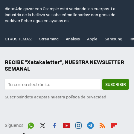
dieta:Adelgazar con Ozempic está vaciando los cuerpos. La
industria de la belleza ya sabe cómo llenarlos: con grasa de
cadáver.Beber agua en ayunas es...
OTROS TEMAS:
Streaming
Análisis
Apple
Samsung
In
RECIBE "Xatakaletter", NUESTRA NEWSLETTER
SEMANAL
SUSCRIBIR
Suscribiéndote aceptas nuestra
política de privacidad
Síguenos
Wh
Twit
Fac
You
Inst
Tele
RSS
Flip