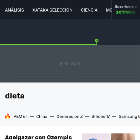
Suscríbete a
ANÁLISIS
XATAKA SELECCIÓN
CIENCIA
MOVILIDAD
dieta
HOY SE HABLA DE
AEMET
China
Generación Z
iPhone 17
Samsung G
Adelgazar con Ozempic