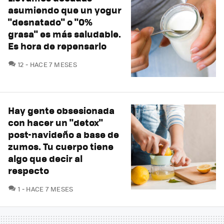
asumiendo que un yogur
"desnatado" o "0%
grasa" es más saludable.
Es hora de repensarlo
COMENTARIOS
12
HACE 7 MESES
Hay gente obsesionada
con hacer un "detox"
post-navideño a base de
zumos. Tu cuerpo tiene
algo que decir al
respecto
COMENTARIOS
1
HACE 7 MESES