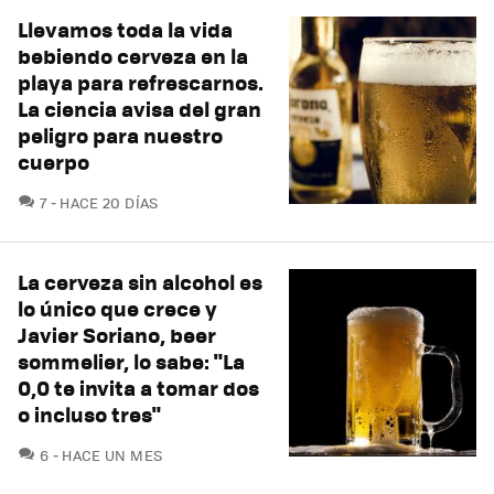
Llevamos toda la vida
bebiendo cerveza en la
playa para refrescarnos.
La ciencia avisa del gran
peligro para nuestro
cuerpo
COMENTARIOS
7
HACE 20 DÍAS
La cerveza sin alcohol es
lo único que crece y
Javier Soriano, beer
sommelier, lo sabe: "La
0,0 te invita a tomar dos
o incluso tres"
COMENTARIOS
6
HACE UN MES