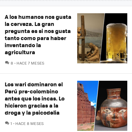
A los humanos nos gusta
la cerveza. La gran
pregunta es si nos gusta
tanto como para haber
inventando la
agricultura
COMENTARIOS
8
HACE 7 MESES
Los wari dominaron el
Perú pre-colombino
antes que los incas. Lo
hicieron gracias a la
droga y la psicodelia
COMENTARIOS
1
HACE 8 MESES