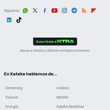
Síguenos
Wh
Twit
Fac
You
Inst
Tele
RSS
Flip
ats
ter
ebo
tub
agr
gra
boa
Link
Tikt
App
ok
e
am
m
rd
edI
ok
Suscríbete a
n
Apoya a Xataka y disfruta ventajas exclusivas
En Xataka hablamos de...
Streaming
Análisis
Espacio
Móviles
Energía
Xataka Movilidad