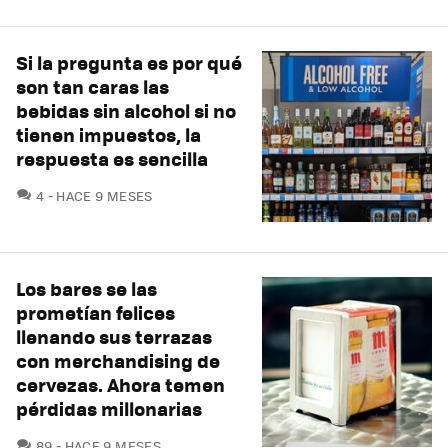
Si la pregunta es por qué
son tan caras las
bebidas sin alcohol si no
tienen impuestos, la
respuesta es sencilla
COMENTARIOS
4
HACE 9 MESES
Los bares se las
prometían felices
llenando sus terrazas
con merchandising de
cervezas. Ahora temen
pérdidas millonarias
COMENTARIOS
89
HACE 9 MESES