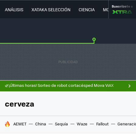
Suscríbete a
ANÁLISIS
XATAKA SELECCIÓN
CIENCIA
MOVILIDAD
🌿¡Últimas horas! Sorteo de robot cortacésped Mova ViAX
cerveza
HOY SE HABLA DE
AEMET
China
Sequía
Waze
Fallout
Generaci