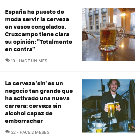
España ha puesto de
moda servir la cerveza
en vasos congelados.
Cruzcampo tiene clara
su opinión: "Totalmente
en contra"
COMENTARIOS
19
HACE UN MES
La cerveza 'sin' es un
negocio tan grande que
ha activado una nueva
carrera: cerveza sin
alcohol capaz de
emborrachar
COMENTARIOS
22
HACE 2 MESES