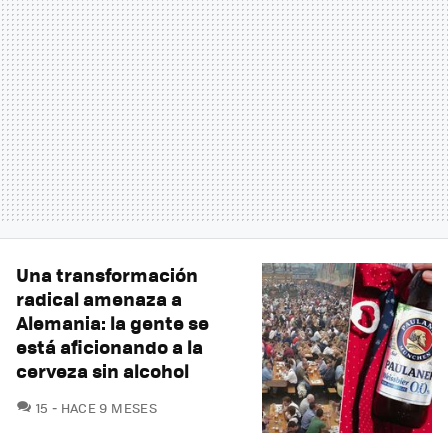
Una transformación
radical amenaza a
Alemania: la gente se
está aficionando a la
cerveza sin alcohol
COMENTARIOS
15
HACE 9 MESES