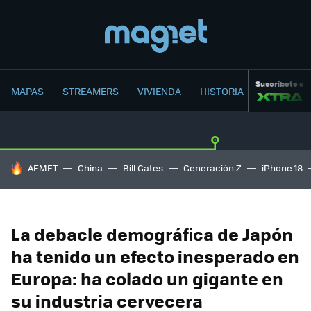
Suscríbete a
MAPAS
STREAMERS
VIVIENDA
HISTORIA
HOY SE HABLA DE
AEMET
China
Bill Gates
Generación Z
iPhone 18
La debacle demográfica de Japón
ha tenido un efecto inesperado en
Europa: ha colado un gigante en
su industria cervecera