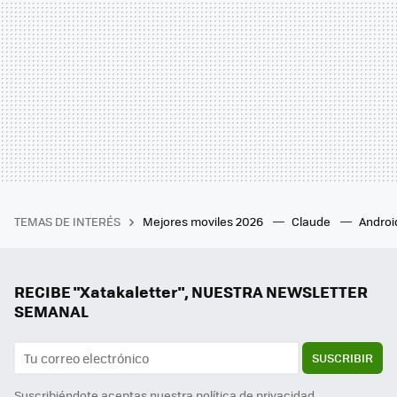
TEMAS DE INTERÉS
Mejores moviles 2026
Claude
Androi
RECIBE "Xatakaletter", NUESTRA NEWSLETTER
SEMANAL
SUSCRIBIR
Suscribiéndote aceptas nuestra
política de privacidad