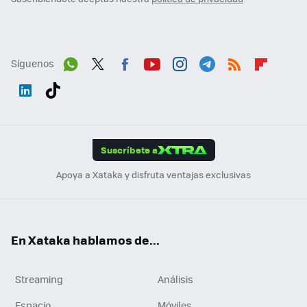
Síguenos
Wh
Twit
Fac
You
Inst
Tele
RSS
Flip
ats
ter
ebo
tub
agr
gra
boa
Link
Tikt
App
ok
e
am
m
rd
edI
ok
Suscríbete a
n
Apoya a Xataka y disfruta ventajas exclusivas
En Xataka hablamos de...
Streaming
Análisis
Espacio
Móviles