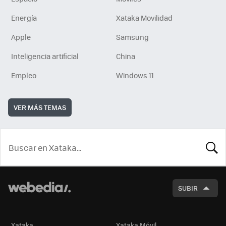
Energía
Xataka Movilidad
Apple
Samsung
Inteligencia artificial
China
Empleo
Windows 11
VER MÁS TEMAS
BUSCA
SUBIR
Xataka
Xataka Móvil