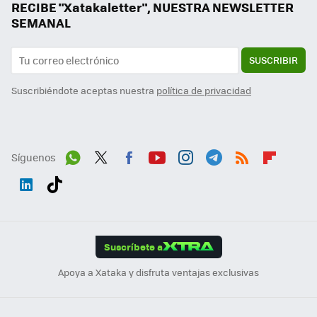
RECIBE "Xatakaletter", NUESTRA NEWSLETTER
SEMANAL
SUSCRIBIR
Suscribiéndote aceptas nuestra
política de privacidad
Síguenos
Wh
Twit
Fac
You
Inst
Tele
RSS
Flip
ats
ter
ebo
tub
agr
gra
boa
Link
Tikt
App
ok
e
am
m
rd
edI
ok
Suscríbete a
n
Apoya a Xataka y disfruta ventajas exclusivas