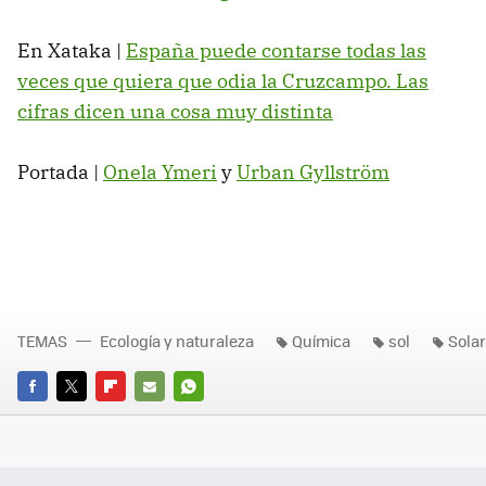
En Xataka |
España puede contarse todas las
veces que quiera que odia la Cruzcampo. Las
cifras dicen una cosa muy distinta
Portada |
Onela Ymeri
y
Urban Gyllström
TEMAS
Ecología y naturaleza
Química
sol
Solar
FACEBOOK
TWITTER
FLIPBOARD
E-
WHATSAPP
MAIL