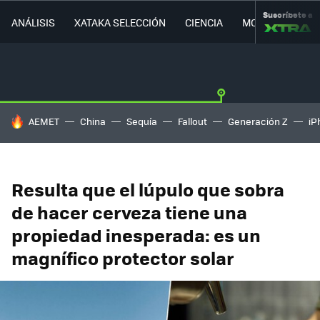
Suscríbete a
ANÁLISIS
XATAKA SELECCIÓN
CIENCIA
MOVILIDAD
HOY SE HABLA DE
AEMET
China
Sequía
Fallout
Generación Z
iP
Resulta que el lúpulo que sobra
de hacer cerveza tiene una
propiedad inesperada: es un
magnífico protector solar