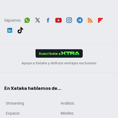
Síguenos
Wh
Twit
Fac
You
Inst
Tele
RSS
Flip
ats
ter
ebo
tub
agr
gra
boa
Link
Tikt
App
ok
e
am
m
rd
edI
ok
Suscríbete a
n
Apoya a Xataka y disfruta ventajas exclusivas
En Xataka hablamos de...
Streaming
Análisis
Espacio
Móviles