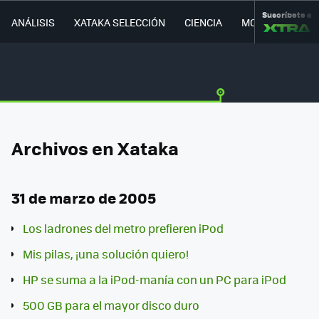
Suscríbete a
ANÁLISIS
XATAKA SELECCIÓN
CIENCIA
MOVILIDAD
Archivos en Xataka
31 de marzo de 2005
Los ladrones del metro prefieren iPod
Mis pilas, ¡una solución quiero!
HP se suma a la iPod-manía con un PC para iPod
500 GB para el mayor disco duro