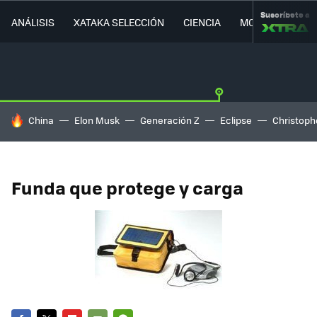
Suscríbete a
ANÁLISIS
XATAKA SELECCIÓN
CIENCIA
MOVILIDAD
HOY SE HABLA DE
China
Elon Musk
Generación Z
Eclipse
Christoph
Funda que protege y carga