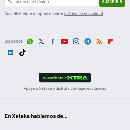
SUSCRIBIR
Suscribiéndote aceptas nuestra
política de privacidad
Síguenos
Wh
Twit
Fac
You
Inst
Tele
RSS
Flip
ats
ter
ebo
tub
agr
gra
boa
Link
Tikt
App
ok
e
am
m
rd
edI
ok
Suscríbete a
n
Apoya a Xataka y disfruta ventajas exclusivas
En Xataka hablamos de...