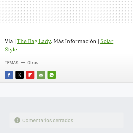
Vía |
The Bag Lady
. Más Información |
Solar
Style
.
TEMAS
Otros
FACEBOOK
TWITTER
FLIPBOARD
E-
WHATSAPP
MAIL
Comentarios cerrados