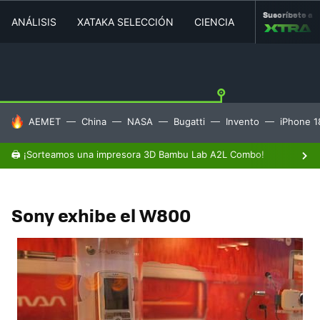
Suscríbete a
ANÁLISIS
XATAKA SELECCIÓN
CIENCIA
MOVILIDAD
HOY SE HABLA DE
AEMET
China
NASA
Bugatti
Invento
iPhone 1
🖨️ ¡Sorteamos una impresora 3D Bambu Lab A2L Combo!
Sony exhibe el W800