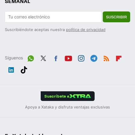
SEMANAL
SUSCRIBIR
Suscribiéndote aceptas nuestra
política de privacidad
Síguenos
Wh
Twit
Fac
You
Inst
Tele
RSS
Flip
ats
ter
ebo
tub
agr
gra
boa
Link
Tikt
App
ok
e
am
m
rd
edIn
ok
Suscríbete a
Apoya a Xataka y disfruta ventajas exclusivas