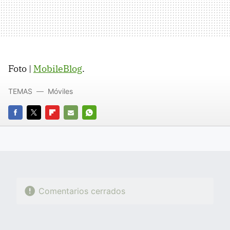
Foto |
MobileBlog
.
TEMAS
Móviles
FACEBOOK
TWITTER
FLIPBOARD
E-
WHATSAPP
MAIL
Comentarios cerrados