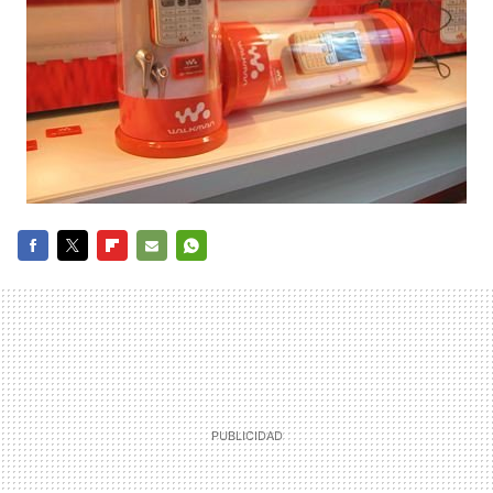
FACEBOOK
TWITTER
FLIPBOARD
E-
WHATSAPP
MAIL