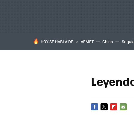
HOY SE HABLA DE
AEMET
China
Sequí
Leyendo
FACEBOOK
TWITTER
FLIPBOARD
E-
MAIL