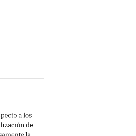
pecto a los
alización de
samente la