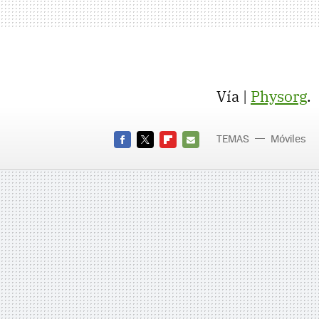
Vía |
Physorg
.
TEMAS
Móviles
FACEBOOK
TWITTER
FLIPBOARD
E-
MAIL