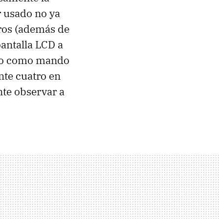
r usado no ya
eros (además de
antalla LCD a
sado como mando
nte cuatro en
nte observar a