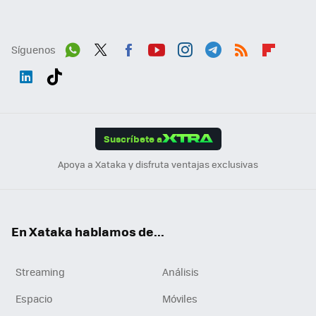
Síguenos
Wh
Twit
Fac
You
Inst
Tele
RSS
Flip
ats
ter
ebo
tub
agr
gra
boa
Link
Tikt
App
ok
e
am
m
rd
edI
ok
Suscríbete a
n
Apoya a Xataka y disfruta ventajas exclusivas
En Xataka hablamos de...
Streaming
Análisis
Espacio
Móviles