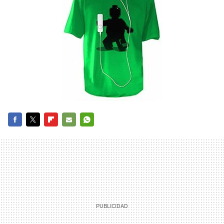
FACEBOOK
TWITTER
FLIPBOARD
E-
WHATSAPP
MAIL