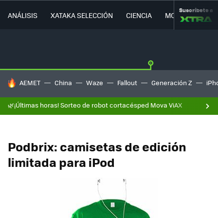
Suscríbete a
ANÁLISIS
XATAKA SELECCIÓN
CIENCIA
MOVILIDAD
HOY SE HABLA DE
AEMET
China
Waze
Fallout
Generación Z
iPh
🌿¡Últimas horas! Sorteo de robot cortacésped Mova ViAX
Podbrix: camisetas de edición
limitada para iPod