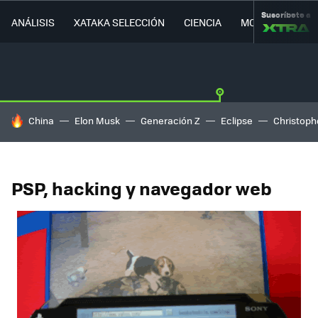
Suscríbete a
ANÁLISIS
XATAKA SELECCIÓN
CIENCIA
MOVILIDAD
HOY SE HABLA DE
China
Elon Musk
Generación Z
Eclipse
Christoph
PSP, hacking y navegador web