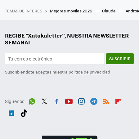
TEMAS DE INTERÉS
Mejores moviles 2026
Claude
Androi
RECIBE "Xatakaletter", NUESTRA NEWSLETTER
SEMANAL
SUSCRIBIR
Suscribiéndote aceptas nuestra
política de privacidad
Síguenos
Wh
Twit
Fac
You
Inst
Tele
RSS
Flip
ats
ter
ebo
tub
agr
gra
boa
Link
Tikt
App
ok
e
am
m
rd
edI
ok