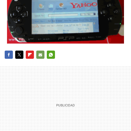
FACEBOOK
TWITTER
FLIPBOARD
E-
WHATSAPP
MAIL