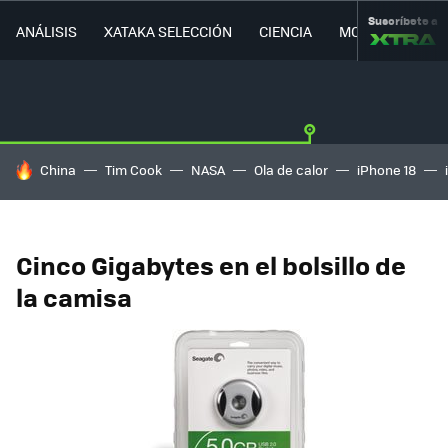
Suscríbete a
ANÁLISIS
XATAKA SELECCIÓN
CIENCIA
MOVILIDAD
HOY SE HABLA DE
China
Tim Cook
NASA
Ola de calor
iPhone 18
Cinco Gigabytes en el bolsillo de
la camisa