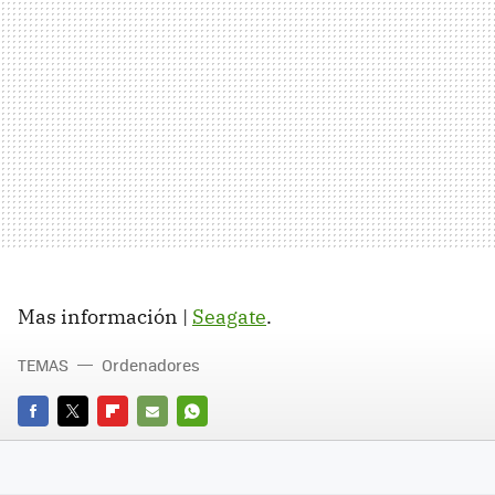
Mas información |
Seagate
.
TEMAS
Ordenadores
FACEBOOK
TWITTER
FLIPBOARD
E-
WHATSAPP
MAIL