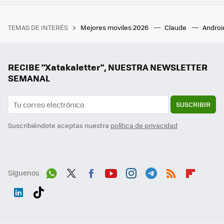
TEMAS DE INTERÉS
Mejores moviles 2026
Claude
Androi
RECIBE "Xatakaletter", NUESTRA NEWSLETTER
SEMANAL
SUSCRIBIR
Suscribiéndote aceptas nuestra
política de privacidad
Síguenos
Wh
Twit
Fac
You
Inst
Tele
RSS
Flip
ats
ter
ebo
tub
agr
gra
boa
Link
Tikt
App
ok
e
am
m
rd
edI
ok