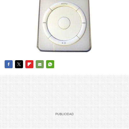
FACEBOOK
TWITTER
FLIPBOARD
E-
WHATSAPP
MAIL