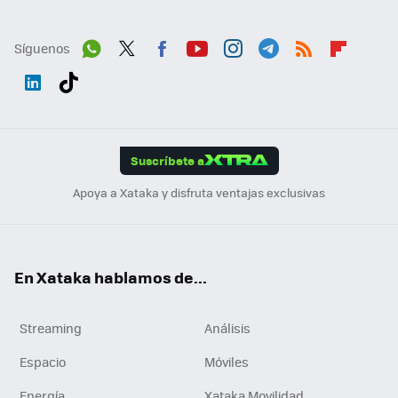
Síguenos
Wh
Twit
Fac
You
Inst
Tele
RSS
Flip
ats
ter
ebo
tub
agr
gra
boa
Link
Tikt
App
ok
e
am
m
rd
edI
ok
Suscríbete a
n
Apoya a Xataka y disfruta ventajas exclusivas
En Xataka hablamos de...
Streaming
Análisis
Espacio
Móviles
Energía
Xataka Movilidad