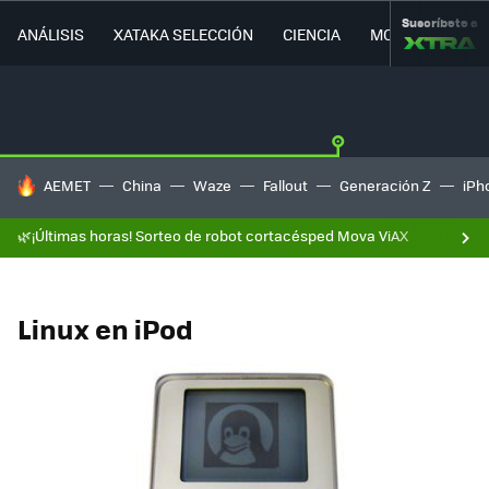
Suscríbete a
ANÁLISIS
XATAKA SELECCIÓN
CIENCIA
MOVILIDAD
HOY SE HABLA DE
AEMET
China
Waze
Fallout
Generación Z
iPh
🌿¡Últimas horas! Sorteo de robot cortacésped Mova ViAX
Linux en iPod