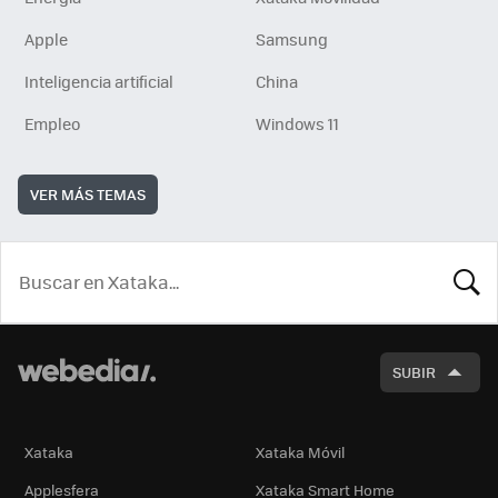
Apple
Samsung
Inteligencia artificial
China
Empleo
Windows 11
VER MÁS TEMAS
BUSCA
SUBIR
Xataka
Xataka Móvil
Applesfera
Xataka Smart Home