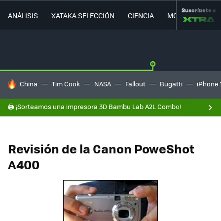
Suscríbete a
ANÁLISIS
XATAKA SELECCIÓN
CIENCIA
MOVILIDAD
HOY SE HABLA DE
China
Tim Cook
NASA
Fallout
Bugatti
iPhone 
🖨️ ¡Sorteamos una impresora 3D Bambu Lab A2L Combo!
Revisión de la Canon PoweShot
A400