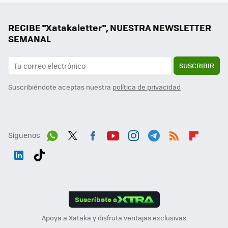
RECIBE "Xatakaletter", NUESTRA NEWSLETTER
SEMANAL
SUSCRIBIR
Suscribiéndote aceptas nuestra
política de privacidad
Síguenos
Wh
Twit
Fac
You
Inst
Tele
RSS
Flip
ats
ter
ebo
tub
agr
gra
boa
Link
Tikt
App
ok
e
am
m
rd
edI
ok
Suscríbete a
n
Apoya a Xataka y disfruta ventajas exclusivas