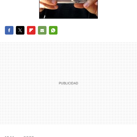
FACEBOOK
TWITTER
FLIPBOARD
E-
WHATSAPP
MAIL