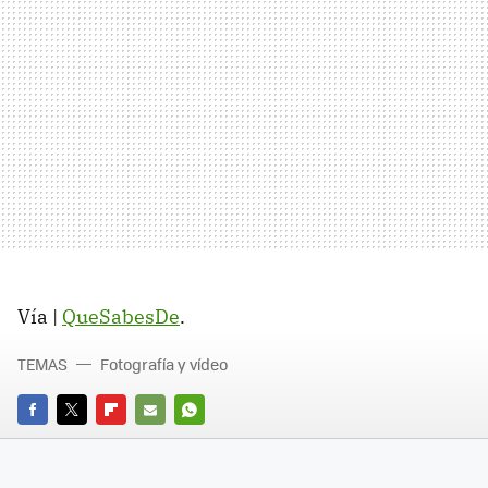
Vía |
QueSabesDe
.
TEMAS
Fotografía y vídeo
FACEBOOK
TWITTER
FLIPBOARD
E-
WHATSAPP
MAIL