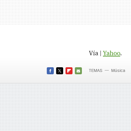
Vía |
Yahoo
.
TEMAS
Música
FACEBOOK
TWITTER
FLIPBOARD
E-
MAIL