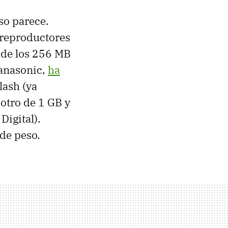
so parece.
reproductores
 de los 256 MB
Panasonic,
ha
lash (ya
otro de 1 GB y
Digital).
de peso.