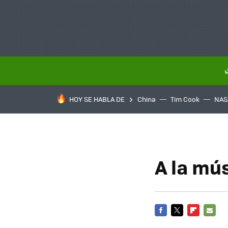
HOY SE HABLA DE
China
Tim Cook
NAS
A la mús
FACEBOOK
TWITTER
FLIPBOARD
E-