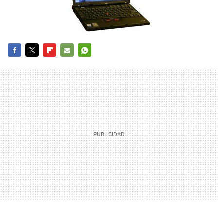
FACEBOOK
TWITTER
FLIPBOARD
E-
WHATSAPP
MAIL