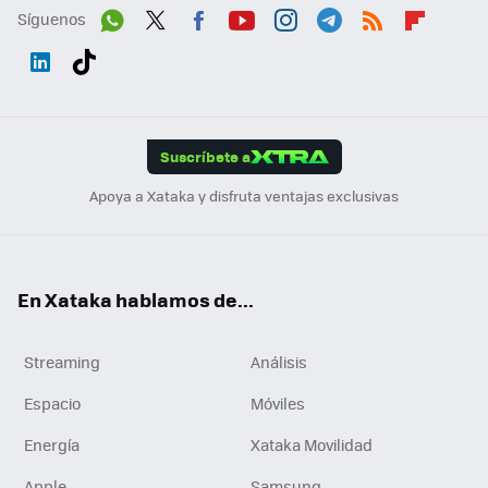
Síguenos
Wh
Twit
Fac
You
Inst
Tele
RSS
Flip
ats
ter
ebo
tub
agr
gra
boa
Link
Tikt
App
ok
e
am
m
rd
edI
ok
Suscríbete a
n
Apoya a Xataka y disfruta ventajas exclusivas
En Xataka hablamos de...
Streaming
Análisis
Espacio
Móviles
Energía
Xataka Movilidad
Apple
Samsung