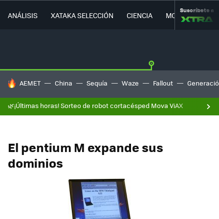
Suscríbete a
ANÁLISIS
XATAKA SELECCIÓN
CIENCIA
MOVILIDAD
HOY SE HABLA DE
AEMET
China
Sequía
Waze
Fallout
Generació
🌿¡Últimas horas! Sorteo de robot cortacésped Mova ViAX
El pentium M expande sus
dominios