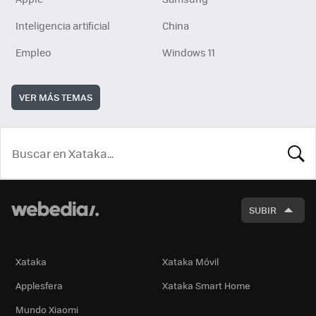
Inteligencia artificial
China
Empleo
Windows 11
VER MÁS TEMAS
BUSCA
SUBIR
Xataka
Xataka Móvil
Applesfera
Xataka Smart Home
Mundo Xiaomi