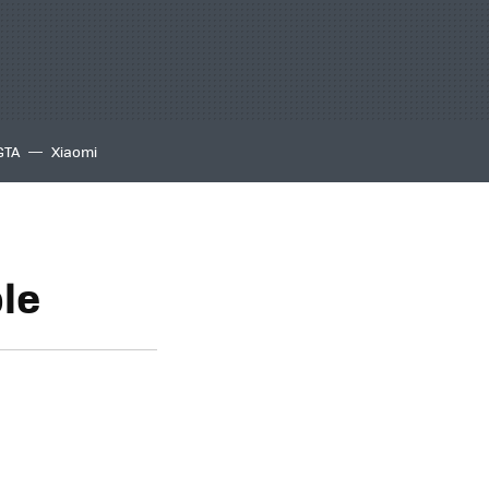
GTA
Xiaomi
le