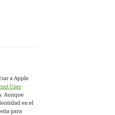
iar a Apple
rnet User
a. Aunque
dentidad en el
seña para