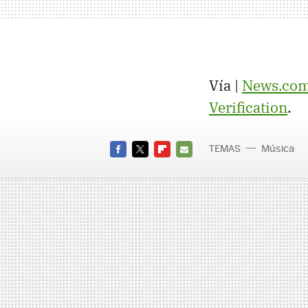
Vía |
News.co
Verification
.
TEMAS
Música
FACEBOOK
TWITTER
FLIPBOARD
E-
MAIL