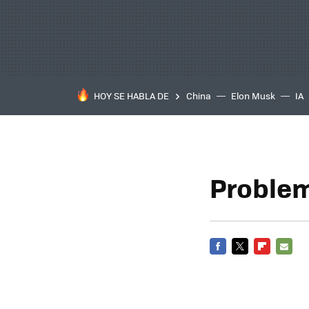
HOY SE HABLA DE
China
Elon Musk
IA
Problem
FACEBOOK
TWITTER
FLIPBOARD
E-
MAIL