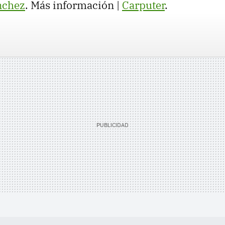
nchez
. Más información |
Carputer
.