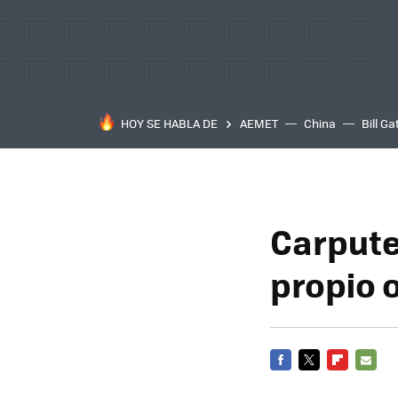
HOY SE HABLA DE
AEMET
China
Bill Ga
Carpute
propio 
FACEBOOK
TWITTER
FLIPBOARD
E-