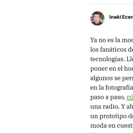
Inaki Ece
Ya no es la mo
los fanáticos 
tecnologías. 
poner en el hu
algunos se per
en la fotografí
paso a paso,
c
una radio. Y a
un prototipo d
moda en cuesti