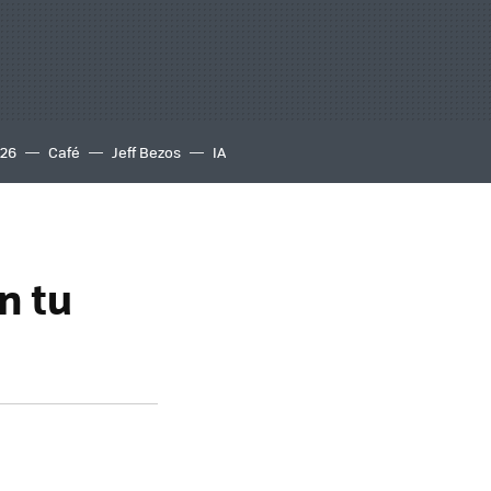
S26
Café
Jeff Bezos
IA
n tu