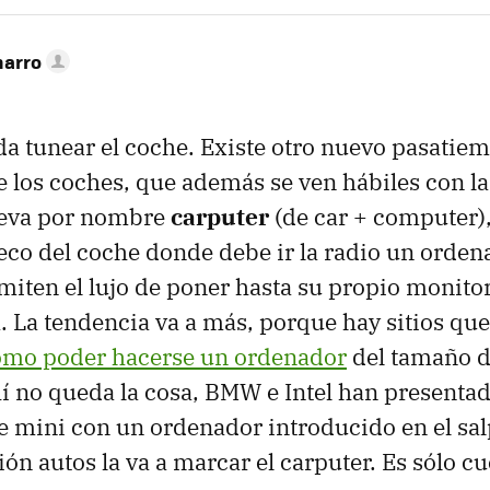
narro
da tunear el coche. Existe otro nuevo pasatie
de los coches, que además se ven hábiles con l
Lleva por nombre
carputer
(de car + computer),
eco del coche donde debe ir la radio un orden
miten el lujo de poner hasta su propio monito
a. La tendencia va a más, porque hay sitios qu
ómo poder hacerse un ordenador
del tamaño d
hí no queda la cosa, BMW e Intel han presentad
e mini con un ordenador introducido en el sal
ón autos la va a marcar el carputer. Es sólo cu