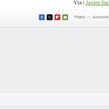
Vía |
Javier Sa
TEMAS
Automóvil
FACEBOOK
TWITTER
FLIPBOARD
E-
MAIL