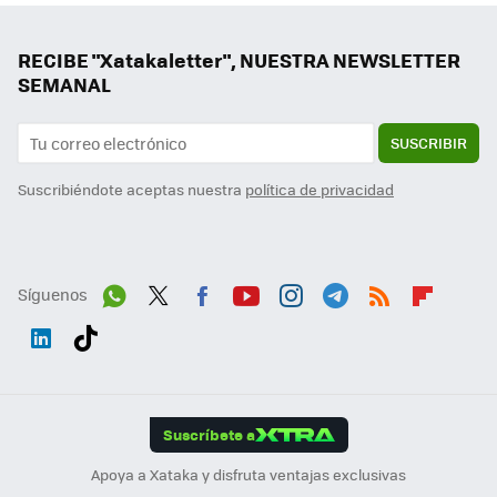
RECIBE "Xatakaletter", NUESTRA NEWSLETTER
SEMANAL
SUSCRIBIR
Suscribiéndote aceptas nuestra
política de privacidad
Síguenos
Wh
Twit
Fac
You
Inst
Tele
RSS
Flip
ats
ter
ebo
tub
agr
gra
boa
Link
Tikt
App
ok
e
am
m
rd
edI
ok
Suscríbete a
n
Apoya a Xataka y disfruta ventajas exclusivas