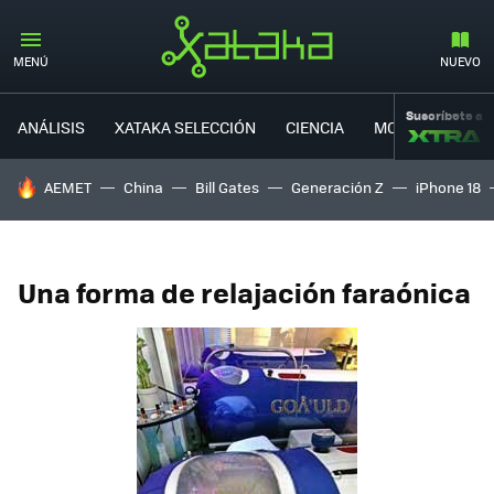
MENÚ
NUEVO
Suscríbete a
ANÁLISIS
XATAKA SELECCIÓN
CIENCIA
MOVILIDAD
HOY SE HABLA DE
AEMET
China
Bill Gates
Generación Z
iPhone 18
Una forma de relajación faraónica