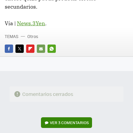
secundarios.
Vía |
News.3Yen
.
TEMAS
Otros
FACEBOOK
TWITTER
FLIPBOARD
E-
WHATSAPP
MAIL
Comentarios cerrados
VER
3 COMENTARIOS