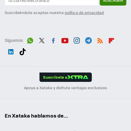
SUSCRIBIR
Suscribiéndote aceptas nuestra
política de privacidad
Síguenos
Wh
Twit
Fac
You
Inst
Tele
RSS
Flip
ats
ter
ebo
tub
agr
gra
boa
Link
Tikt
App
ok
e
am
m
rd
edI
ok
Suscríbete a
n
Apoya a Xataka y disfruta ventajas exclusivas
En Xataka hablamos de...