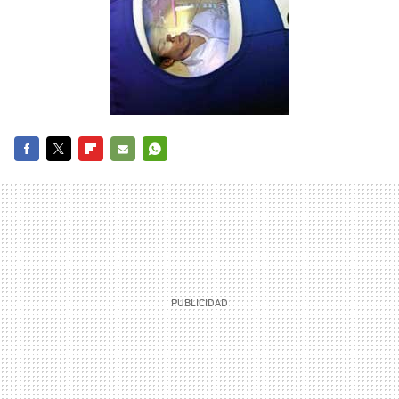
FACEBOOK
TWITTER
FLIPBOARD
E-
WHATSAPP
MAIL